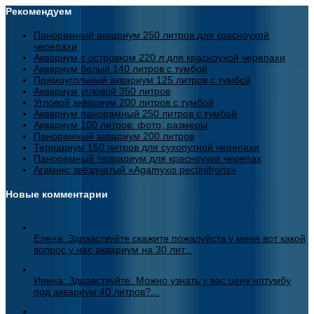
Рекомендуем
Панорамный аквариум 250 литров для красноухой
черепахи
Аквариум с островком 220 л для красноухой черепахи
Аквариум белый 140 литров с тумбой
Прямоугольный аквариум 125 литров с тумбой
Аквариум угловой 350 литров
Угловой аквариум 200 литров с тумбой
Аквариум панорамный 250 литров с тумбой
Аквариум 100 литров: фото, размеры
Панорамный аквариум 200 литров
Террариум 150 литров для сухопутной черепахи
Панорамный террариум для красноухих черепах
Агамикс звёздчатый «Agamyxis pectinifrons»
Новые комментарии
Елена: Здравствуйте скажите пожалуйста у меня вот какой
вопрос у нас аквариум на 30 лит...
Ирина: Здравствуйте. Можно узнать у вас цену нптумбу
под аквариум 40 литров?...