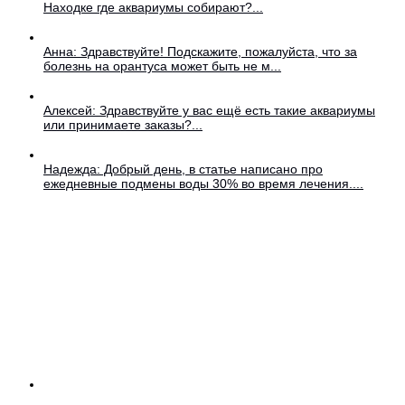
Находке где аквариумы собирают?...
Анна: Здравствуйте! Подскажите, пожалуйста, что за
болезнь на орантуса может быть не м...
Алексей: Здравствуйте у вас ещё есть такие аквариумы
или принимаете заказы?...
Надежда: Добрый день, в статье написано про
ежедневные подмены воды 30% во время лечения....