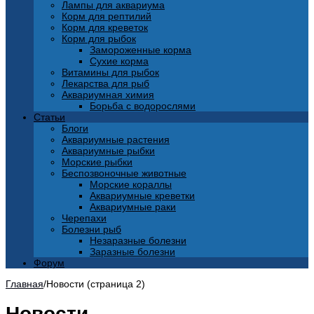
Лампы для аквариума
Корм для рептилий
Корм для креветок
Корм для рыбок
Замороженные корма
Сухие корма
Витамины для рыбок
Лекарства для рыб
Аквариумная химия
Борьба с водорослями
Статьи
Блоги
Аквариумные растения
Аквариумные рыбки
Морские рыбки
Беспозвоночные животные
Морские кораллы
Аквариумные креветки
Аквариумные раки
Черепахи
Болезни рыб
Незаразные болезни
Заразные болезни
Форум
Главная
/
Новости (страница 2)
Новости