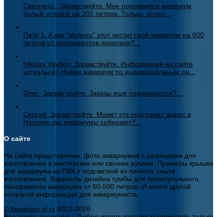
Светлана.: Здравствуйте. Мне понравился аквариум
белый угловой на 200 литров. Только, хотел...
Петр 1: А как "мудрец" этот чистит свой аквариум на 600
литров от экскрементов черепахи?...
Nikolay Vavilkin: Здравствуйте. Информация на сайте
актуальна? Нужен аквариум по индивидуальным ра...
Олег: Здравствуйте. Заказы еще принимаются?...
Сергей: Здравствуйте. Может кто подскажет, адрес в
Находке где аквариумы собирают?...
О сайте
На сайте представлены, фото аквариумов с размерами для
изготовления в мастерских или своими руками. Примеры крышек
для аквариума из ПВХ с подсветкой из личного опыта
изготовления. Варианты дизайна тумбы для прямоугольного,
панорамного аквариума от 60-500 литров. И много другой
полезной информации для аквариумиста.
© Aquarium-vl.ru
2012-2026
Все права защищены. Любое использование материалов, только