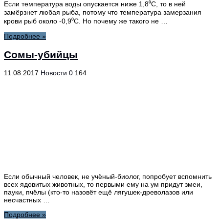
Если температура воды опускается ниже 1,8⁰С, то в ней
замёрзнет любая рыба, потому что температура замерзания
крови рыб около -0,9⁰С. Но почему же такого не …
Подробнее »
Сомы-убийцы
11.08.2017
Новости
0
164
Если обычный человек, не учёный-биолог, попробует вспомнить
всех ядовитых животных, то первыми ему на ум придут змеи,
пауки, пчёлы (кто-то назовёт ещё лягушек-древолазов или
несчастных …
Подробнее »