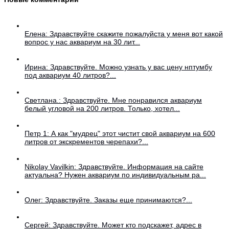
Елена: Здравствуйте скажите пожалуйста у меня вот какой
вопрос у нас аквариум на 30 лит...
Ирина: Здравствуйте. Можно узнать у вас цену нптумбу
под аквариум 40 литров?...
Светлана.: Здравствуйте. Мне понравился аквариум
белый угловой на 200 литров. Только, хотел...
Петр 1: А как "мудрец" этот чистит свой аквариум на 600
литров от экскрементов черепахи?...
Nikolay Vavilkin: Здравствуйте. Информация на сайте
актуальна? Нужен аквариум по индивидуальным ра...
Олег: Здравствуйте. Заказы еще принимаются?...
Сергей: Здравствуйте. Может кто подскажет, адрес в