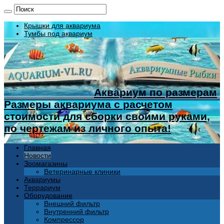
Крышки для аквариума
Тумбы под аквариум
Аквариум по размерам
Размеры аквариума с расчетом
стоимости для сборки своими руками,
по чертежам из личного опыта!
Главная
Новости
Зоомагазины
Ветеринарные клиники
Аквариумы
Террариум
Оборудование
Внешний фильтр
Внутренний фильтр
Компрессор