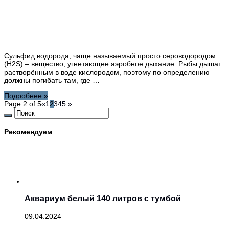
Сульфид водорода, чаще называемый просто сероводородом
(H2S) – вещество, угнетающее аэробное дыхание. Рыбы дышат
растворённым в воде кислородом, поэтому по определению
должны погибать там, где …
Подробнее »
Page 2 of 5
«
1
2
3
4
5
»
Рекомендуем
Аквариум белый 140 литров с тумбой
09.04.2024