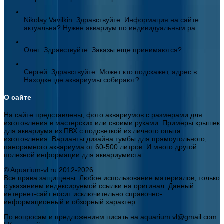
Nikolay Vavilkin: Здравствуйте. Информация на сайте
актуальна? Нужен аквариум по индивидуальным ра...
Олег: Здравствуйте. Заказы еще принимаются?...
Сергей: Здравствуйте. Может кто подскажет, адрес в
Находке где аквариумы собирают?...
О сайте
На сайте представлены, фото аквариумов с размерами для
изготовления в мастерских или своими руками. Примеры крышек
для аквариума из ПВХ с подсветкой из личного опыта
изготовления. Варианты дизайна тумбы для прямоугольного,
панорамного аквариума от 60-500 литров. И много другой
полезной информации для аквариумиста.
© Aquarium-vl.ru
2012-2026
Все права защищены. Любое использование материалов, только
с указанием индексируемой ссылки на оригинал. Данный
интернет-сайт носит исключительно справочно-
информационный и обзорный характер.
По вопросам и предложениям писать на aquarium.vl@gmail.com