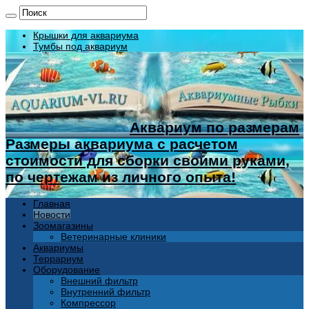
Крышки для аквариума
Тумбы под аквариум
Аквариум по размерам
Размеры аквариума с расчетом
стоимости для сборки своими руками,
по чертежам из личного опыта!
Главная
Новости
Зоомагазины
Ветеринарные клиники
Аквариумы
Террариум
Оборудование
Внешний фильтр
Внутренний фильтр
Компрессор