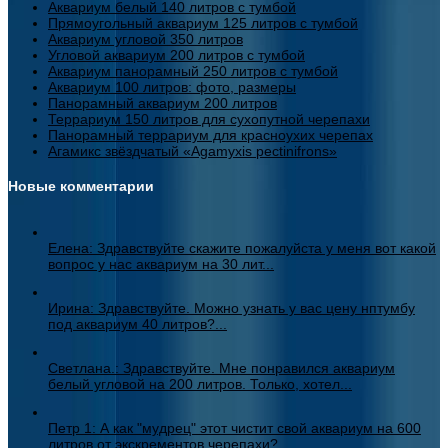
Аквариум белый 140 литров с тумбой
Прямоугольный аквариум 125 литров с тумбой
Аквариум угловой 350 литров
Угловой аквариум 200 литров с тумбой
Аквариум панорамный 250 литров с тумбой
Аквариум 100 литров: фото, размеры
Панорамный аквариум 200 литров
Террариум 150 литров для сухопутной черепахи
Панорамный террариум для красноухих черепах
Агамикс звёздчатый «Agamyxis pectinifrons»
Новые комментарии
Елена: Здравствуйте скажите пожалуйста у меня вот какой
вопрос у нас аквариум на 30 лит...
Ирина: Здравствуйте. Можно узнать у вас цену нптумбу
под аквариум 40 литров?...
Светлана.: Здравствуйте. Мне понравился аквариум
белый угловой на 200 литров. Только, хотел...
Петр 1: А как "мудрец" этот чистит свой аквариум на 600
литров от экскрементов черепахи?...