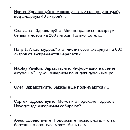
Ирина: Здравствуйте. Можно узнать у вас цену нптумбу
под аквариум 40 литров?...
Светлана.: Здравствуйте. Мне понравился аквариум
белый угловой на 200 литров. Только, хотел...
Петр 1: А как "мудрец" этот чистит свой аквариум на 600
литров от экскрементов черепахи?...
Nikolay Vavilkin: Здравствуйте. Информация на сайте
актуальна? Нужен аквариум по индивидуальным ра...
Олег: Здравствуйте. Заказы еще принимаются?...
Сергей: Здравствуйте. Может кто подскажет, адрес в
Находке где аквариумы собирают?...
Анна: Здравствуйте! Подскажите, пожалуйста, что за
болезнь на орантуса может быть не м...