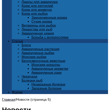
Лампы для аквариума
Корм для рептилий
Корм для креветок
Корм для рыбок
Замороженные корма
Сухие корма
Витамины для рыбок
Лекарства для рыб
Аквариумная химия
Борьба с водорослями
Статьи
Блоги
Аквариумные растения
Аквариумные рыбки
Морские рыбки
Беспозвоночные животные
Морские кораллы
Аквариумные креветки
Аквариумные раки
Черепахи
Болезни рыб
Незаразные болезни
Заразные болезни
Форум
Главная
/
Новости (страница 5)
Новости