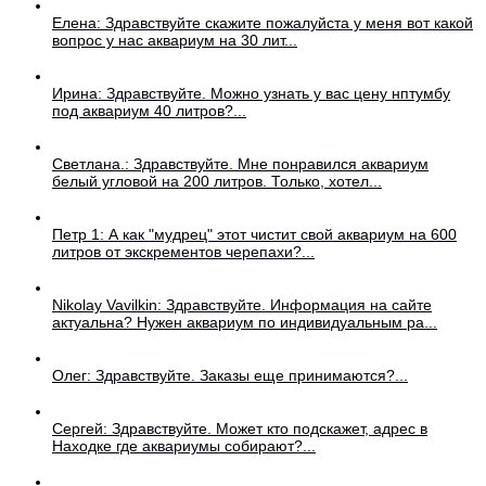
Елена: Здравствуйте скажите пожалуйста у меня вот какой
вопрос у нас аквариум на 30 лит...
Ирина: Здравствуйте. Можно узнать у вас цену нптумбу
под аквариум 40 литров?...
Светлана.: Здравствуйте. Мне понравился аквариум
белый угловой на 200 литров. Только, хотел...
Петр 1: А как "мудрец" этот чистит свой аквариум на 600
литров от экскрементов черепахи?...
Nikolay Vavilkin: Здравствуйте. Информация на сайте
актуальна? Нужен аквариум по индивидуальным ра...
Олег: Здравствуйте. Заказы еще принимаются?...
Сергей: Здравствуйте. Может кто подскажет, адрес в
Находке где аквариумы собирают?...