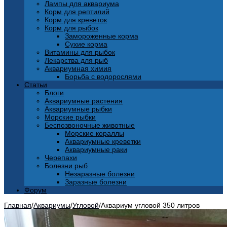
Лампы для аквариума
Корм для рептилий
Корм для креветок
Корм для рыбок
Замороженные корма
Сухие корма
Витамины для рыбок
Лекарства для рыб
Аквариумная химия
Борьба с водорослями
Статьи
Блоги
Аквариумные растения
Аквариумные рыбки
Морские рыбки
Беспозвоночные животные
Морские кораллы
Аквариумные креветки
Аквариумные раки
Черепахи
Болезни рыб
Незаразные болезни
Заразные болезни
Форум
Главная
/
Аквариумы
/
Угловой
/
Аквариум угловой 350 литров