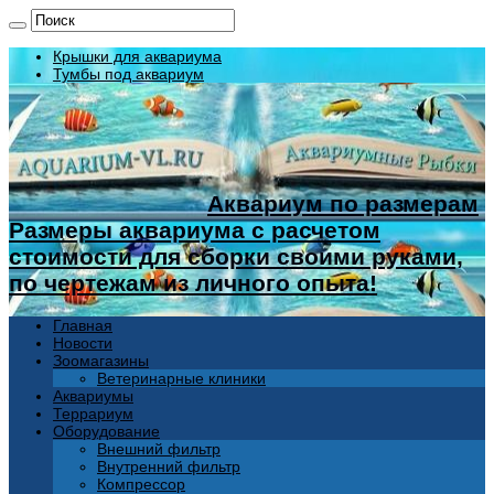
Крышки для аквариума
Тумбы под аквариум
Аквариум по размерам
Размеры аквариума с расчетом
стоимости для сборки своими руками,
по чертежам из личного опыта!
Главная
Новости
Зоомагазины
Ветеринарные клиники
Аквариумы
Террариум
Оборудование
Внешний фильтр
Внутренний фильтр
Компрессор