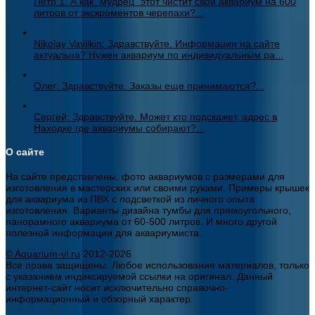
Петр 1: А как "мудрец" этот чистит свой аквариум на 600
литров от экскрементов черепахи?...
Nikolay Vavilkin: Здравствуйте. Информация на сайте
актуальна? Нужен аквариум по индивидуальным ра...
Олег: Здравствуйте. Заказы еще принимаются?...
Сергей: Здравствуйте. Может кто подскажет, адрес в
Находке где аквариумы собирают?...
О сайте
На сайте представлены, фото аквариумов с размерами для
изготовления в мастерских или своими руками. Примеры крышек
для аквариума из ПВХ с подсветкой из личного опыта
изготовления. Варианты дизайна тумбы для прямоугольного,
панорамного аквариума от 60-500 литров. И много другой
полезной информации для аквариумиста.
© Aquarium-vl.ru
2012-2026
Все права защищены. Любое использование материалов, только
с указанием индексируемой ссылки на оригинал. Данный
интернет-сайт носит исключительно справочно-
информационный и обзорный характер.