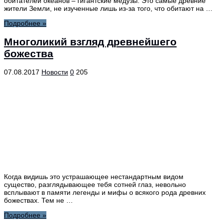
обитателей океанов – гигантские медузы. Это самые древние
жители Земли, не изученные лишь из-за того, что обитают на …
Подробнее »
Многоликий взгляд древнейшего
божества
07.08.2017
Новости
0
205
Когда видишь это устрашающее нестандартным видом
существо, разглядывающее тебя сотней глаз, невольно
всплывают в памяти легенды и мифы о всякого рода древних
божествах. Тем не …
Подробнее »