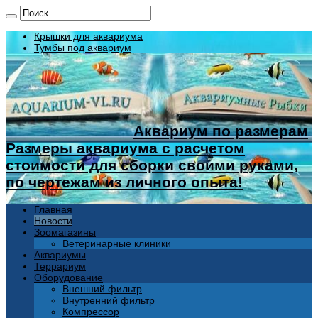
Крышки для аквариума
Тумбы под аквариум
Аквариум по размерам
Размеры аквариума с расчетом
стоимости для сборки своими руками,
по чертежам из личного опыта!
Главная
Новости
Зоомагазины
Ветеринарные клиники
Аквариумы
Террариум
Оборудование
Внешний фильтр
Внутренний фильтр
Компрессор