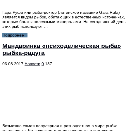
Гара Руфа или рыба-доктор (латинское название Gara Rufa)
является видом рыбок, обитающих в естественных источниках,
которые богаты полезными минералами. На сегодняшний день
этих рыб используют …
Подробнее »
Мандаринка «психоделическая рыба»
рыбка-радуга
06.08.2017
Новости
0
187
Возможно самая популярная и разноцветная в мире рыбка —
мандаринка. Ее довольно тяжело содержать в домашних