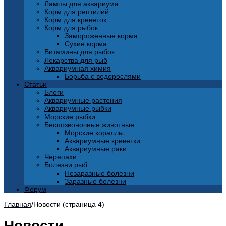
Лампы для аквариума
Корм для рептилий
Корм для креветок
Корм для рыбок
Замороженные корма
Сухие корма
Витамины для рыбок
Лекарства для рыб
Аквариумная химия
Борьба с водорослями
Статьи
Блоги
Аквариумные растения
Аквариумные рыбки
Морские рыбки
Беспозвоночные животные
Морские кораллы
Аквариумные креветки
Аквариумные раки
Черепахи
Болезни рыб
Незаразные болезни
Заразные болезни
Форум
Главная
/
Новости (страница 4)
Новости