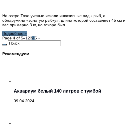
На озере Тахо ученые искали инвазивные виды рыб, а
обнаружили «золотую рыбку», длина которой составляет 45 см и
вес примерно 3 кг, но вскоре был …
Подробнее »
Page 4 of 5
«
1
2
3
4
5
»
Рекомендуем
Аквариум белый 140 литров с тумбой
09.04.2024