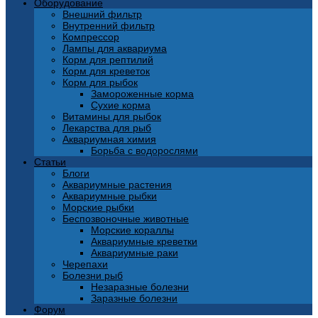
Оборудование
Внешний фильтр
Внутренний фильтр
Компрессор
Лампы для аквариума
Корм для рептилий
Корм для креветок
Корм для рыбок
Замороженные корма
Сухие корма
Витамины для рыбок
Лекарства для рыб
Аквариумная химия
Борьба с водорослями
Статьи
Блоги
Аквариумные растения
Аквариумные рыбки
Морские рыбки
Беспозвоночные животные
Морские кораллы
Аквариумные креветки
Аквариумные раки
Черепахи
Болезни рыб
Незаразные болезни
Заразные болезни
Форум