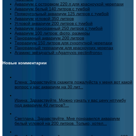
Аквариум с островком 220 л для красноухой черепахи
Аквариум белый 140 литров с тумбой
Прямоугольный аквариум 125 литров с тумбой
Аквариум угловой 350 литров
Угловой аквариум 200 литров с тумбой
Аквариум панорамный 250 литров с тумбой
Аквариум 100 литров: фото, размеры
Панорамный аквариум 200 литров
Террариум 150 литров для сухопутной черепахи
Панорамный террариум для красноухих черепах
Агамикс звёздчатый «Agamyxis pectinifrons»
Новые комментарии
Елена: Здравствуйте скажите пожалуйста у меня вот какой
вопрос у нас аквариум на 30 лит...
Ирина: Здравствуйте. Можно узнать у вас цену нптумбу
под аквариум 40 литров?...
Светлана.: Здравствуйте. Мне понравился аквариум
белый угловой на 200 литров. Только, хотел...