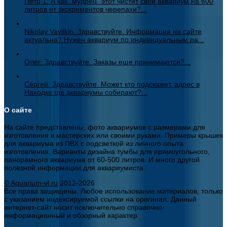
Петр 1: А как "мудрец" этот чистит свой аквариум на 600
литров от экскрементов черепахи?...
Nikolay Vavilkin: Здравствуйте. Информация на сайте
актуальна? Нужен аквариум по индивидуальным ра...
Олег: Здравствуйте. Заказы еще принимаются?...
Сергей: Здравствуйте. Может кто подскажет, адрес в
Находке где аквариумы собирают?...
О сайте
На сайте представлены, фото аквариумов с размерами для
изготовления в мастерских или своими руками. Примеры крышек
для аквариума из ПВХ с подсветкой из личного опыта
изготовления. Варианты дизайна тумбы для прямоугольного,
панорамного аквариума от 60-500 литров. И много другой
полезной информации для аквариумиста.
© Aquarium-vl.ru
2012-2026
Все права защищены. Любое использование материалов, только
с указанием индексируемой ссылки на оригинал. Данный
интернет-сайт носит исключительно справочно-
информационный и обзорный характер.