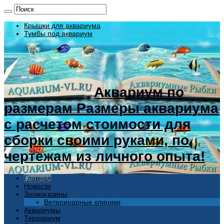
Крышки для аквариума
Тумбы под аквариум
Аквариум по
размерам Размеры аквариума
с расчетом стоимости для
сборки своими руками, по
чертежам из личного опыта!
Главная
Новости
Зоомагазины
Ветеринарные клиники
Аквариумы
Террариум