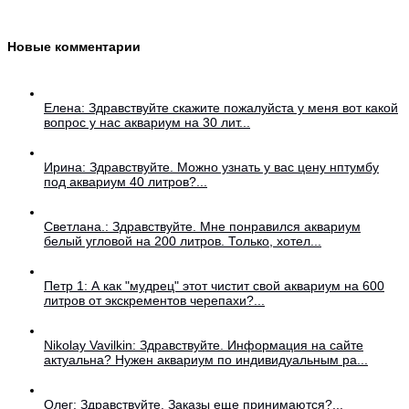
Новые комментарии
Елена: Здравствуйте скажите пожалуйста у меня вот какой
вопрос у нас аквариум на 30 лит...
Ирина: Здравствуйте. Можно узнать у вас цену нптумбу
под аквариум 40 литров?...
Светлана.: Здравствуйте. Мне понравился аквариум
белый угловой на 200 литров. Только, хотел...
Петр 1: А как "мудрец" этот чистит свой аквариум на 600
литров от экскрементов черепахи?...
Nikolay Vavilkin: Здравствуйте. Информация на сайте
актуальна? Нужен аквариум по индивидуальным ра...
Олег: Здравствуйте. Заказы еще принимаются?...