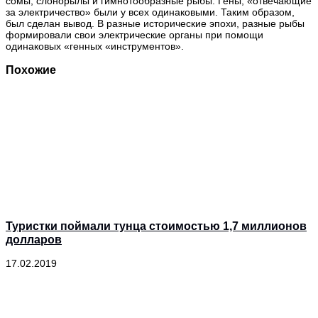
сомы, слонорылы и гимнотообразные рыбы. Гены, «отвечающие
за электричество» были у всех одинаковыми. Таким образом,
был сделан вывод. В разные исторические эпохи, разные рыбы
формировали свои электрические органы при помощи
одинаковых «генных «инструментов».
Похожие
Туристки поймали тунца стоимостью 1,7 миллионов
долларов
17.02.2019