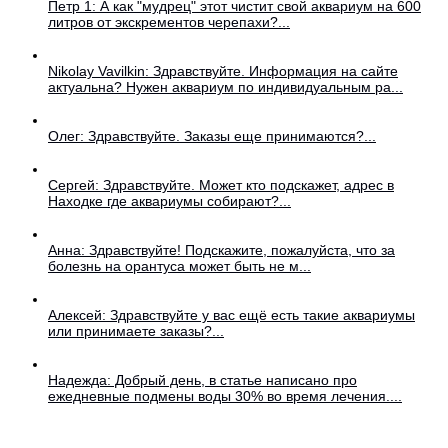
Петр 1: А как "мудрец" этот чистит свой аквариум на 600
литров от экскрементов черепахи?...
Nikolay Vavilkin: Здравствуйте. Информация на сайте
актуальна? Нужен аквариум по индивидуальным ра...
Олег: Здравствуйте. Заказы еще принимаются?...
Сергей: Здравствуйте. Может кто подскажет, адрес в
Находке где аквариумы собирают?...
Анна: Здравствуйте! Подскажите, пожалуйста, что за
болезнь на орантуса может быть не м...
Алексей: Здравствуйте у вас ещё есть такие аквариумы
или принимаете заказы?...
Надежда: Добрый день, в статье написано про
ежедневные подмены воды 30% во время лечения....