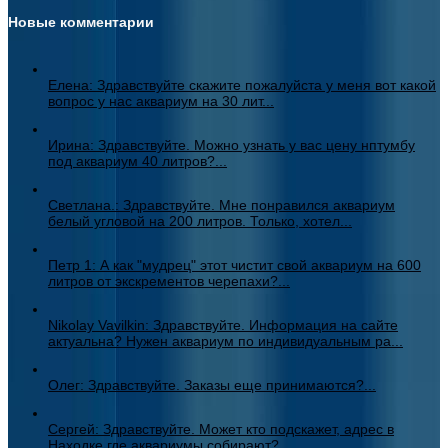
Новые комментарии
Елена: Здравствуйте скажите пожалуйста у меня вот какой
вопрос у нас аквариум на 30 лит...
Ирина: Здравствуйте. Можно узнать у вас цену нптумбу
под аквариум 40 литров?...
Светлана.: Здравствуйте. Мне понравился аквариум
белый угловой на 200 литров. Только, хотел...
Петр 1: А как "мудрец" этот чистит свой аквариум на 600
литров от экскрементов черепахи?...
Nikolay Vavilkin: Здравствуйте. Информация на сайте
актуальна? Нужен аквариум по индивидуальным ра...
Олег: Здравствуйте. Заказы еще принимаются?...
Сергей: Здравствуйте. Может кто подскажет, адрес в
Находке где аквариумы собирают?...