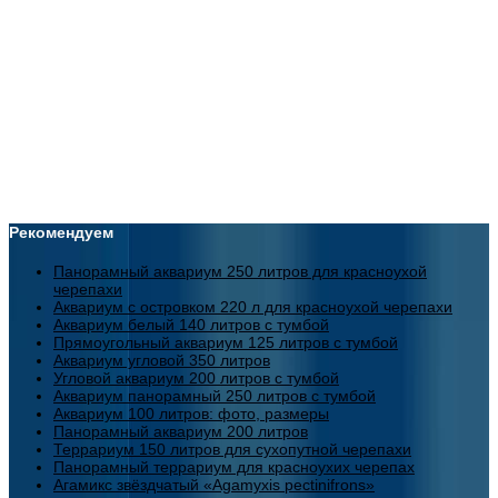
Рекомендуем
Панорамный аквариум 250 литров для красноухой
черепахи
Аквариум с островком 220 л для красноухой черепахи
Аквариум белый 140 литров с тумбой
Прямоугольный аквариум 125 литров с тумбой
Аквариум угловой 350 литров
Угловой аквариум 200 литров с тумбой
Аквариум панорамный 250 литров с тумбой
Аквариум 100 литров: фото, размеры
Панорамный аквариум 200 литров
Террариум 150 литров для сухопутной черепахи
Панорамный террариум для красноухих черепах
Агамикс звёздчатый «Agamyxis pectinifrons»