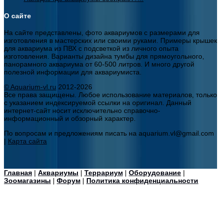
О сайте
На сайте представлены, фото аквариумов с размерами для
изготовления в мастерских или своими руками. Примеры крышек
для аквариума из ПВХ с подсветкой из личного опыта
изготовления. Варианты дизайна тумбы для прямоугольного,
панорамного аквариума от 60-500 литров. И много другой
полезной информации для аквариумиста.
© Aquarium-vl.ru
2012-2026
Все права защищены. Любое использование материалов, только
с указанием индексируемой ссылки на оригинал. Данный
интернет-сайт носит исключительно справочно-
информационный и обзорный характер.
По вопросам и предложениям писать на aquarium.vl@gmail.com
|
Карта сайта
Главная
|
Аквариумы
|
Террариум
|
Оборудование
|
Зоомагазины
|
Форум
|
Политика конфиденциальности