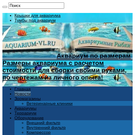
Крышки для аквариума
Тумбы под аквариум
Аквариум по размерам
Размеры аквариума с расчетом
стоимости для сборки своими руками,
по чертежам из личного опыта!
Главная
Новости
Зоомагазины
Ветеринарные клиники
Аквариумы
Террариум
Оборудование
Внешний фильтр
Внутренний фильтр
Компрессор