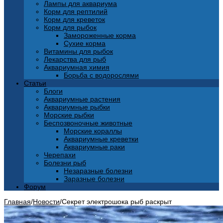
Лампы для аквариума
Корм для рептилий
Корм для креветок
Корм для рыбок
Замороженные корма
Сухие корма
Витамины для рыбок
Лекарства для рыб
Аквариумная химия
Борьба с водорослями
Статьи
Блоги
Аквариумные растения
Аквариумные рыбки
Морские рыбки
Беспозвоночные животные
Морские кораллы
Аквариумные креветки
Аквариумные раки
Черепахи
Болезни рыб
Незаразные болезни
Заразные болезни
Форум
Главная
/
Новости
/
Секрет электрошока рыб раскрыт