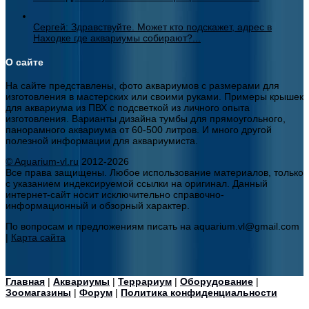
Сергей: Здравствуйте. Может кто подскажет, адрес в
Находке где аквариумы собирают?...
О сайте
На сайте представлены, фото аквариумов с размерами для
изготовления в мастерских или своими руками. Примеры крышек
для аквариума из ПВХ с подсветкой из личного опыта
изготовления. Варианты дизайна тумбы для прямоугольного,
панорамного аквариума от 60-500 литров. И много другой
полезной информации для аквариумиста.
© Aquarium-vl.ru
2012-2026
Все права защищены. Любое использование материалов, только
с указанием индексируемой ссылки на оригинал. Данный
интернет-сайт носит исключительно справочно-
информационный и обзорный характер.
По вопросам и предложениям писать на aquarium.vl@gmail.com
|
Карта сайта
Главная
|
Аквариумы
|
Террариум
|
Оборудование
|
Зоомагазины
|
Форум
|
Политика конфиденциальности