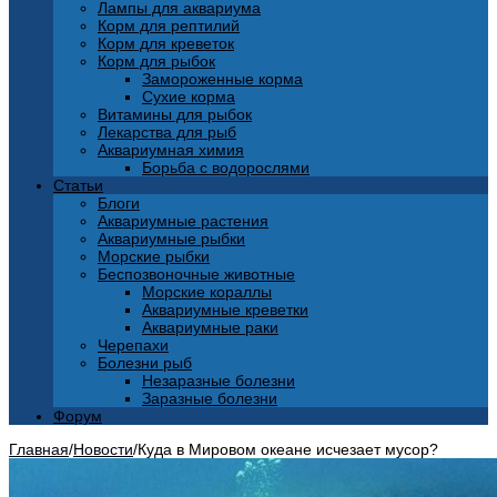
Лампы для аквариума
Корм для рептилий
Корм для креветок
Корм для рыбок
Замороженные корма
Сухие корма
Витамины для рыбок
Лекарства для рыб
Аквариумная химия
Борьба с водорослями
Статьи
Блоги
Аквариумные растения
Аквариумные рыбки
Морские рыбки
Беспозвоночные животные
Морские кораллы
Аквариумные креветки
Аквариумные раки
Черепахи
Болезни рыб
Незаразные болезни
Заразные болезни
Форум
Главная
/
Новости
/
Куда в Мировом океане исчезает мусор?