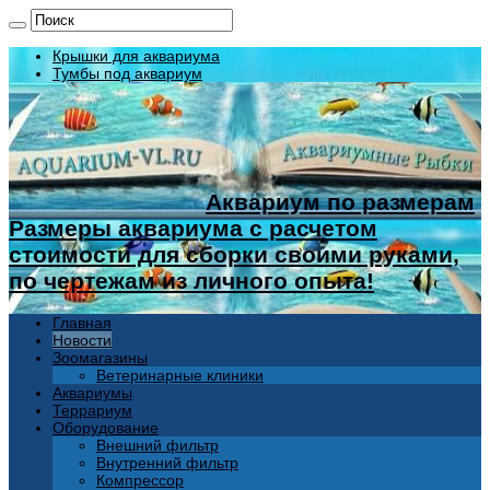
Крышки для аквариума
Тумбы под аквариум
Аквариум по размерам
Размеры аквариума с расчетом
стоимости для сборки своими руками,
по чертежам из личного опыта!
Главная
Новости
Зоомагазины
Ветеринарные клиники
Аквариумы
Террариум
Оборудование
Внешний фильтр
Внутренний фильтр
Компрессор