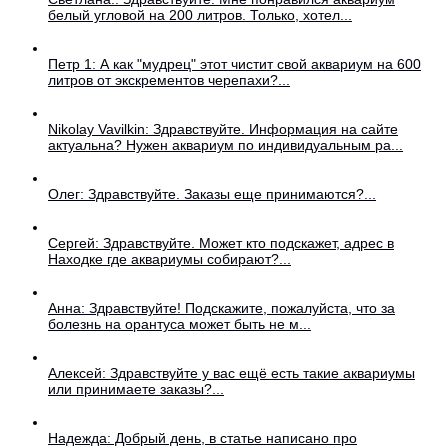
белый угловой на 200 литров. Только, хотел...
Петр 1: А как "мудрец" этот чистит свой аквариум на 600
литров от экскрементов черепахи?...
Nikolay Vavilkin: Здравствуйте. Информация на сайте
актуальна? Нужен аквариум по индивидуальным ра...
Олег: Здравствуйте. Заказы еще принимаются?...
Сергей: Здравствуйте. Может кто подскажет, адрес в
Находке где аквариумы собирают?...
Анна: Здравствуйте! Подскажите, пожалуйста, что за
болезнь на орантуса может быть не м...
Алексей: Здравствуйте у вас ещё есть такие аквариумы
или принимаете заказы?...
Надежда: Добрый день, в статье написано про