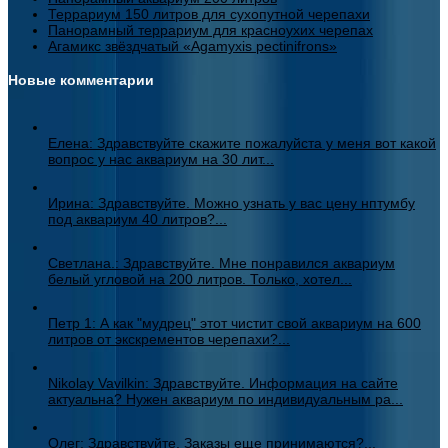
Террариум 150 литров для сухопутной черепахи
Панорамный террариум для красноухих черепах
Агамикс звёздчатый «Agamyxis pectinifrons»
Новые комментарии
Елена: Здравствуйте скажите пожалуйста у меня вот какой
вопрос у нас аквариум на 30 лит...
Ирина: Здравствуйте. Можно узнать у вас цену нптумбу
под аквариум 40 литров?...
Светлана.: Здравствуйте. Мне понравился аквариум
белый угловой на 200 литров. Только, хотел...
Петр 1: А как "мудрец" этот чистит свой аквариум на 600
литров от экскрементов черепахи?...
Nikolay Vavilkin: Здравствуйте. Информация на сайте
актуальна? Нужен аквариум по индивидуальным ра...
Олег: Здравствуйте. Заказы еще принимаются?...