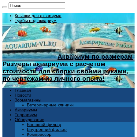
Крышки для аквариума
Тумбы под аквариум
Аквариум по размерам
Размеры аквариума с расчетом
стоимости для сборки своими руками,
по чертежам из личного опыта!
Главная
Новости
Зоомагазины
Ветеринарные клиники
Аквариумы
Террариум
Оборудование
Внешний фильтр
Внутренний фильтр
Компрессор