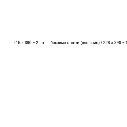
415 х 680 = 2 шт — боковые стенки (внешние) / 228 х 396 =