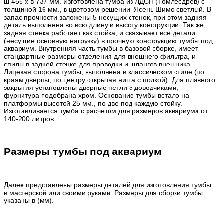
ш 455 х в 737 мм. Изготовлена тумба из ЛДСП (Томлесдрев) с
толщиной 16 мм., в цветовом решении: Ясень Шимо светлый. В
запас прочности заложены 5 несущих стенок, при этом задняя
деталь выполнена во всю длину и высоту конструкции. Так же,
задняя стенка работает как стойка, и связывает все детали
(несущие основную нагрузку) в прочную конструкцию тумбы под
аквариум. Внутренняя часть тумбы в базовой сборке, имеет
стандартные размеры отделения для внешнего фильтра, и
спилы в задней стенке для проводки и шлангов внешника.
Лицевая сторона тумбы, выполнена в классическом стиле (по
краям дверцы, по центру открытая ниша с полкой). Для плавного
закрытия установлены дверные петли с доводчиками,
фурнитура подобрана хром. Основание тумбы встало на
платформы высотой 25 мм., по две под каждую стойку.
Изготавливается тумба с расчетом для размеров аквариума от
140-200 литров.
Размеры тумбы под аквариум
Далее представлены размеры деталей для изготовления тумбы
в мастерской или своими руками. Размеры для сборки тумбы
указаны в (мм).