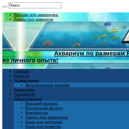
Крышки для аквариума
Тумбы под аквариум
Аквариум по размерам 
из личного опыта!
Главная
Новости
Зоомагазины
Ветеринарные клиники
Аквариумы
Террариум
Оборудование
Внешний фильтр
Внутренний фильтр
Компрессор
Лампы для аквариума
Корм для рептилий
Корм для креветок