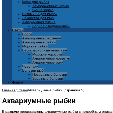
Корм для рыбок
Замороженные корма
Сухие корма
Витамины для рыбок
Лекарства для рыб
Аквариумная химия
Борьба с водорослями
Статьи
Блоги
Аквариумные растения
Аквариумные рыбки
Морские рыбки
Беспозвоночные животные
Морские кораллы
Аквариумные креветки
Аквариумные раки
Черепахи
Болезни рыб
Незаразные болезни
Заразные болезни
Форум
Главная
/
Статьи
/
Аквариумные рыбки (страница 5)
Аквариумные рыбки
В разделе представлены аквариумные рыбки с подробным описан