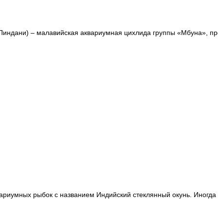
индани) – малавийская аквариумная цихлида группы «Мбуна», пре
ариумных рыбок с названием Индийский стеклянный окунь. Иногда 