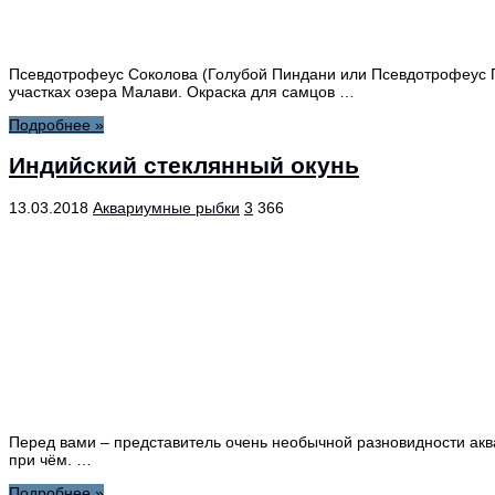
Псевдотрофеус Соколова (Голубой Пиндани или Псевдотрофеус П
участках озера Малави. Окраска для самцов …
Подробнее »
Индийский стеклянный окунь
13.03.2018
Аквариумные рыбки
3
366
Перед вами – представитель очень необычной разновидности акв
при чём. …
Подробнее »