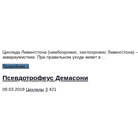
Цихлида Ливингстона (нимбохромис, хаплохромис Ливингстона) –
аквариумистике. При правильном уходе живет в …
Подробнее »
Псевдотрофеус Демасони
09.03.2018
Цихлиды
3
421