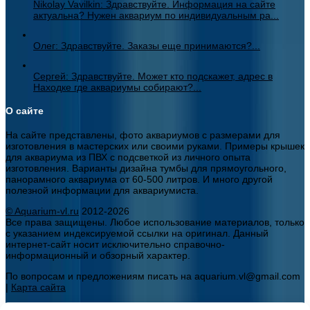
Nikolay Vavilkin: Здравствуйте. Информация на сайте
актуальна? Нужен аквариум по индивидуальным ра...
Олег: Здравствуйте. Заказы еще принимаются?...
Сергей: Здравствуйте. Может кто подскажет, адрес в
Находке где аквариумы собирают?...
О сайте
На сайте представлены, фото аквариумов с размерами для
изготовления в мастерских или своими руками. Примеры крышек
для аквариума из ПВХ с подсветкой из личного опыта
изготовления. Варианты дизайна тумбы для прямоугольного,
панорамного аквариума от 60-500 литров. И много другой
полезной информации для аквариумиста.
© Aquarium-vl.ru
2012-2026
Все права защищены. Любое использование материалов, только
с указанием индексируемой ссылки на оригинал. Данный
интернет-сайт носит исключительно справочно-
информационный и обзорный характер.
По вопросам и предложениям писать на aquarium.vl@gmail.com
|
Карта сайта