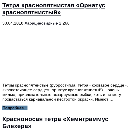
Тетра краснопятнистая «Орнатус
краснопятнистый»
30.04.2018
Харациновидные
2
268
Тетры краснопятнистые (рубростигма, тетра «кровавое сердце»,
«кровоточащее сердце», орнатус краснопятнистый) – очень
милые, привлекательные аквариумные рыбки, хоть и не могут
похвастаться карнавальной пестротой окраски. Имеют …
Подробнее »
Красноносая тетра «Хемиграммус
Блехера»