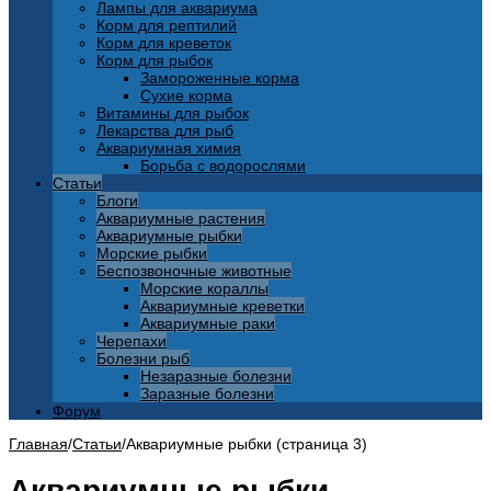
Лампы для аквариума
Корм для рептилий
Корм для креветок
Корм для рыбок
Замороженные корма
Сухие корма
Витамины для рыбок
Лекарства для рыб
Аквариумная химия
Борьба с водорослями
Статьи
Блоги
Аквариумные растения
Аквариумные рыбки
Морские рыбки
Беспозвоночные животные
Морские кораллы
Аквариумные креветки
Аквариумные раки
Черепахи
Болезни рыб
Незаразные болезни
Заразные болезни
Форум
Главная
/
Статьи
/
Аквариумные рыбки (страница 3)
Аквариумные рыбки