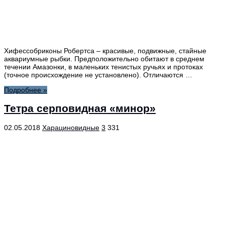
Хифессобриконы Робертса – красивые, подвижные, стайные
аквариумные рыбки. Предположительно обитают в среднем
течении Амазонки, в маленьких тенистых ручьях и протоках
(точное происхождение не установлено). Отличаются …
Подробнее »
Тетра серповидная «минор»
02.05.2018
Харациновидные
3
331