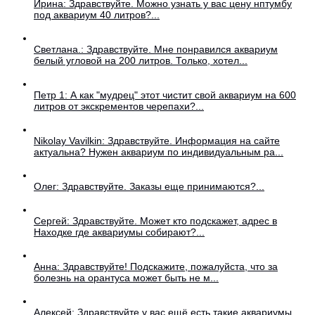
Ирина: Здравствуйте. Можно узнать у вас цену нптумбу
под аквариум 40 литров?...
Светлана.: Здравствуйте. Мне понравился аквариум
белый угловой на 200 литров. Только, хотел...
Петр 1: А как "мудрец" этот чистит свой аквариум на 600
литров от экскрементов черепахи?...
Nikolay Vavilkin: Здравствуйте. Информация на сайте
актуальна? Нужен аквариум по индивидуальным ра...
Олег: Здравствуйте. Заказы еще принимаются?...
Сергей: Здравствуйте. Может кто подскажет, адрес в
Находке где аквариумы собирают?...
Анна: Здравствуйте! Подскажите, пожалуйста, что за
болезнь на орантуса может быть не м...
Алексей: Здравствуйте у вас ещё есть такие аквариумы