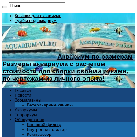
Крышки для аквариума
Тумбы под аквариум
Аквариум по размерам
Размеры аквариума с расчетом
стоимости для сборки своими руками,
по чертежам из личного опыта!
Главная
Новости
Зоомагазины
Ветеринарные клиники
Аквариумы
Террариум
Оборудование
Внешний фильтр
Внутренний фильтр
Компрессор