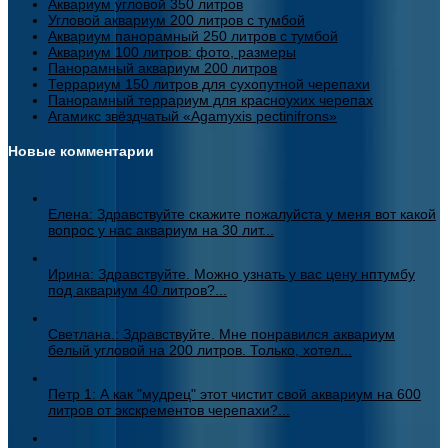
Аквариум угловой 350 литров
Угловой аквариум 200 литров с тумбой
Аквариум панорамный 250 литров с тумбой
Аквариум 100 литров: фото, размеры
Панорамный аквариум 200 литров
Террариум 150 литров для сухопутной черепахи
Панорамный террариум для красноухих черепах
Агамикс звёздчатый «Agamyxis pectinifrons»
Новые комментарии
Елена: Здравствуйте скажите пожалуйста у меня вот какой
вопрос у нас аквариум на 30 лит...
Ирина: Здравствуйте. Можно узнать у вас цену нптумбу
под аквариум 40 литров?...
Светлана.: Здравствуйте. Мне понравился аквариум
белый угловой на 200 литров. Только, хотел...
Петр 1: А как "мудрец" этот чистит свой аквариум на 600
литров от экскрементов черепахи?...