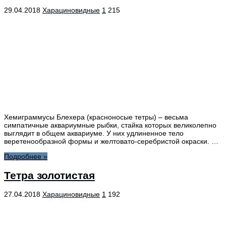
29.04.2018
Харациновидные
1
215
Хемиграммусы Блехера (красноносые тетры) – весьма
симпатичные аквариумные рыбки, стайка которых великолепно
выглядит в общем аквариуме. У них удлиненное тело
веретенообразной формы и желтовато-серебристой окраски. …
Подробнее »
Тетра золотистая
27.04.2018
Харациновидные
1
192