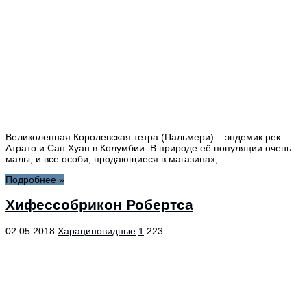
Великолепная Королевская тетра (Пальмери) – эндемик рек
Атрато и Сан Хуан в Колумбии. В природе её популяции очень
малы, и все особи, продающиеся в магазинах, …
Подробнее »
Хифессобрикон Робертса
02.05.2018
Харациновидные
1
223