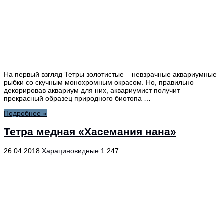
На первый взгляд Тетры золотистые – невзрачные аквариумные
рыбки со скучным монохромным окрасом. Но, правильно
декорировав аквариум для них, аквариумист получит
прекрасный образец природного биотопа …
Подробнее »
Тетра медная «Хасемания нана»
26.04.2018
Харациновидные
1
247