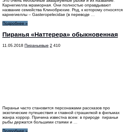
Это очень необычные аквариумные рыбки и их название:
Карнегиелла мраморная. Они полностью оправдывают
название семейства Клинобрюхие. Род, к которому относятся
карнегиеллы – Gasteropelecidae (в переводе …
Подробнее »
Пиранья «Наттерера» обыкновенная
11.05.2018
Пираньевые
2
410
Пираньи часто становится персонажами рассказов про
экзотические путешествия и главной страшилкой в фильмах
жанра хоррор. Причина известна всем: в природе пираньи
рыбы держатся большими стаями и …
Подробнее »