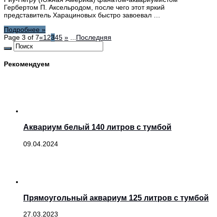
Гербертом П. Аксельродом, после чего этот яркий
представитель Харациновых быстро завоевал …
Подробнее »
Page 3 of 7
«
1
2
3
4
5
»
...
Последняя
Рекомендуем
Аквариум белый 140 литров с тумбой
09.04.2024
Прямоугольный аквариум 125 литров с тумбой
27.03.2023