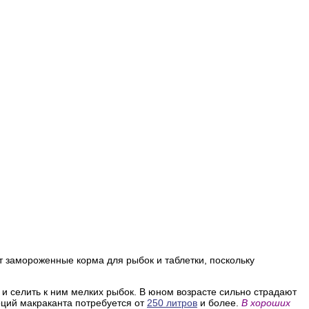
т замороженные корма для рыбок и таблетки, поскольку
и селить к ним мелких рыбок. В юном возрасте сильно страдают
оций макраканта потребуется от
250 литров
и более.
В хороших