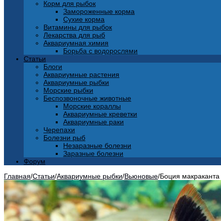
Корм для рыбок
Замороженные корма
Сухие корма
Витамины для рыбок
Лекарства для рыб
Аквариумная химия
Борьба с водорослями
Статьи
Блоги
Аквариумные растения
Аквариумные рыбки
Морские рыбки
Беспозвоночные животные
Морские кораллы
Аквариумные креветки
Аквариумные раки
Черепахи
Болезни рыб
Незаразные болезни
Заразные болезни
Форум
Главная
/
Статьи
/
Аквариумные рыбки
/
Вьюновые
/
Боция макраканта