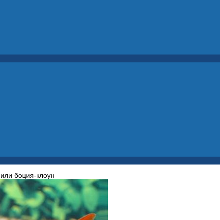
 или боция-клоун