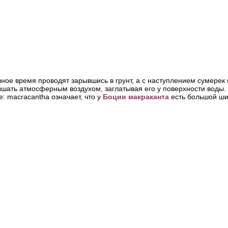
ое время проводят зарывшись в грунт, а с наступлением сумерек 
ать атмосферным воздухом, заглатывая его у поверхности воды. 
е:
macracantha означает
, что у
Боции макраканта
есть большой шип