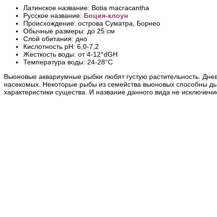
Латинское название: Botia macracantha
Русское название:
Боция-клоун
Происхождение: острова Суматра, Борнео
Обычные размеры: до 25 см
Слой обитания: дно
Кислотность pH: 6,0-7,2
Жесткость воды: от 4-12°dGH
Температура воды: 24-28°С
Вьюновые аквариумные рыбки любят густую растительность. Дневн
насекомых. Некоторые рыбы из семейства вьюновых способны дыш
характеристики существа. И название данного вида не исключени