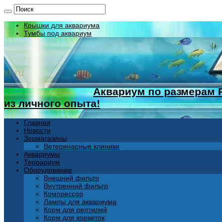
Крышки для аквариума
Тумбы под аквариум
Аквариум по размерам 
из личного опыта!
Главная
Новости
Зоомагазины
Ветеринарные клиники
Аквариумы
Террариум
Оборудование
Внешний фильтр
Внутренний фильтр
Компрессор
Лампы для аквариума
Корм для рептилий
Корм для креветок