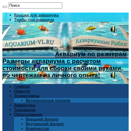
Крышки для аквариума
Тумбы под аквариум
Аквариум по размерам
Размеры аквариума с расчетом
стоимости для сборки своими руками,
по чертежам из личного опыта!
Главная
Новости
Зоомагазины
Ветеринарные клиники
Аквариумы
Террариум
Оборудование
Внешний фильтр
Внутренний фильтр
Компрессор