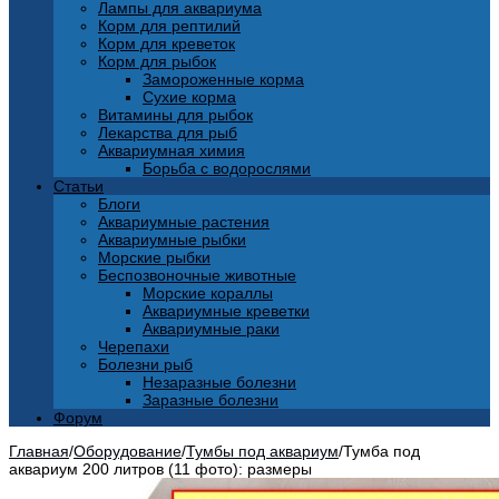
Лампы для аквариума
Корм для рептилий
Корм для креветок
Корм для рыбок
Замороженные корма
Сухие корма
Витамины для рыбок
Лекарства для рыб
Аквариумная химия
Борьба с водорослями
Статьи
Блоги
Аквариумные растения
Аквариумные рыбки
Морские рыбки
Беспозвоночные животные
Морские кораллы
Аквариумные креветки
Аквариумные раки
Черепахи
Болезни рыб
Незаразные болезни
Заразные болезни
Форум
Главная
/
Оборудование
/
Тумбы под аквариум
/
Тумба под
аквариум 200 литров (11 фото): размеры