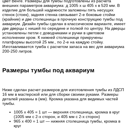
цвет Венге. Размеры для тумбы подготовлены из расчета
внешних параметров аквариума: д 1005 х ш 405 х в 520 мм. В
изделие для большей надежности заложены пять несущих
стенок (стоек), задняя стенка связывает 2-е боковые стойки
(крайние) и две столешницы в прочную конструкцию тумбы под
аквариум. Дизайн тумбы сделан в классическом варианте, имеет
две дверцы с нишей по середине и полкой по центру. На дверцы
установлены петли с доводчиками и ручки в цветовом
исполнении хром. К нижней столешнице прикручены
платформы высотой 25 мм., по 2-е на каждую стойку.
Изготавливается тумба с расчетом запаса на вес для аквариума
200-250 литров.
Размеры тумбы под аквариум
Ниже сделан расчет размеров для изготовления тумбы из ЛДСП
16 мм в мастерской или для сборки своими руками. Размеры
деталей указаны в (мм). Кромка указана для видимых частей
тумбы.
1005 х 405 = 1 шт — верхняя столешница, кромка в круг
(1005 мм с 2-х сторон, и 405 мм с 2-х сторон)
965 х 400 = 1 шт — нижняя столешница тумбы, кромка в
круг