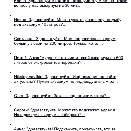
Елена: Здравствуйте скажите пожалуйста у меня вот какой
вопрос у нас аквариум на 30 лит...
Ирина: Здравствуйте. Можно узнать у вас цену нптумбу
под аквариум 40 литров?...
Светлана.: Здравствуйте. Мне понравился аквариум
белый угловой на 200 литров. Только, хотел...
Петр 1: А как "мудрец" этот чистит свой аквариум на 600
литров от экскрементов черепахи?...
Nikolay Vavilkin: Здравствуйте. Информация на сайте
актуальна? Нужен аквариум по индивидуальным ра...
Олег: Здравствуйте. Заказы еще принимаются?...
Сергей: Здравствуйте. Может кто подскажет, адрес в
Находке где аквариумы собирают?...
Анна: Здравствуйте! Подскажите, пожалуйста, что за