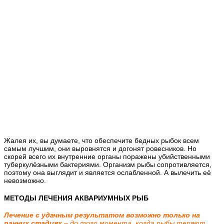
Жалея их, вы думаете, что обеспечите бедных рыбок всем
самым лучшим, они выровнятся и догонят ровесников. Но
скорей всего их внутренние органы поражены убийственными
туберкулёзными бактериями. Организм рыбы сопротивляется,
поэтому она выглядит и является ослабленной. А вылечить её
невозможно.
МЕТОДЫ ЛЕЧЕНИЯ АКВАРИУМНЫХ РЫБ
Лечение с удачным результатом возможно только на
ранних стадиях
– до того момента, когда рыбы теряют