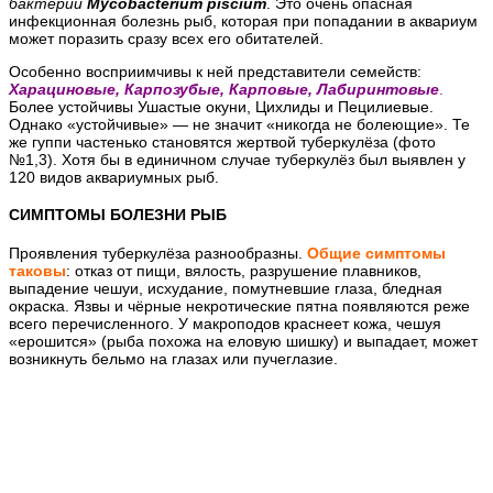
бактерии
Mycobacterium piscium
. Это очень опасная
инфекционная болезнь рыб, которая при попадании в аквариум
может поразить сразу всех его обитателей.
Особенно восприимчивы к ней представители семейств
:
Харациновые, Карпозубые, Карповые, Лабиринтовые
.
Более устойчивы Ушастые окуни, Цихлиды и Пецилиевые.
Однако «устойчивые» — не значит «никогда не болеющие». Те
же гуппи частенько становятся жертвой туберкулёза (фото
№1,3). Хотя бы в единичном случае туберкулёз был выявлен у
120 видов аквариумных рыб.
СИМПТОМЫ БОЛЕЗНИ РЫБ
Проявления туберкулёза разнообразны.
Общие симптомы
таковы
: отказ от пищи, вялость, разрушение плавников,
выпадение чешуи, исхудание, помутневшие глаза, бледная
окраска. Язвы и чёрные некротические пятна появляются реже
всего перечисленного. У макроподов краснеет кожа, чешуя
«ерошится» (рыба похожа на еловую шишку) и выпадает, может
возникнуть бельмо на глазах или пучеглазие.