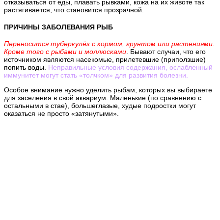
отказываться от еды, плавать рывками, кожа на их животе так
растягивается, что становится прозрачной.
ПРИЧИНЫ ЗАБОЛЕВАНИЯ РЫБ
Переносится туберкулёз с кормом, грунтом или растениями.
Кроме того с рыбами и моллюсками
. Бывают случаи, что его
источником являются насекомые, прилетевшие (приползшие)
попить воды.
Неправильные условия содержания, ослабленный
иммунитет могут стать «толчком» для развития болезни.
Особое внимание
нужно уделить рыбам, которых вы выбираете
для заселения в свой аквариум. Маленькие (по сравнению с
остальными в стае), большеглазые, худые подростки могут
оказаться не просто «затянутыми».