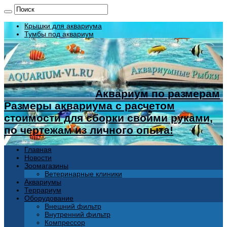
Крышки для аквариума
Тумбы под аквариум
Аквариум по размерам
Размеры аквариума с расчетом
стоимости для сборки своими руками,
по чертежам из личного опыта!
Главная
Новости
Зоомагазины
Ветеринарные клиники
Аквариумы
Террариум
Оборудование
Внешний фильтр
Внутренний фильтр
Компрессор