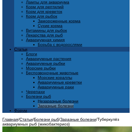
Лампы для аквариума
Корм для рептилий
Корм для креветок
Корм для рыбок
Замороженные корма
Сухие корма
Витамины для рыбок
Лекарства для рыб
Аквариумная химия
Борьба с водорослями
Статьи
Блоги
Аквариумные растения
Аквариумные рыбки
Морские рыбки
Беспозвоночные животные
Морские кораллы
Аквариумные креветки
Аквариумные раки
Черепахи
Болезни рыб
Незаразные болезни
Заразные болезни
Форум
Главная
/
Статьи
/
Болезни рыб
/
Заразные болезни
/
Туберкулёз
аквариумных рыб (микобактериоз)