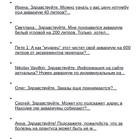
Ирина: Здравствуйте. Можно узнать у вас цену нптумбу
под аквариум 40 литров?...
Светлана.: Здравствуйте. Мне понравился аквариум
белый угловой на 200 литров. Только, хотел...
Петр 1: А как "мудрец" этот чистит свой аквариум на 600
литров от экскрементов черепахи?...
Nikolay Vavilkin: Здравствуйте. Информация на сайте
актуальна? Нужен аквариум по индивидуальным ра...
Олег: Здравствуйте. Заказы еще принимаются?...
Сергей: Здравствуйте. Может кто подскажет, адрес в
Находке где аквариумы собирают?...
Анна: Здравствуйте! Подскажите, пожалуйста, что за
болезнь на орантуса может быть не м...