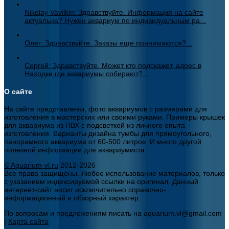
Nikolay Vavilkin: Здравствуйте. Информация на сайте
актуальна? Нужен аквариум по индивидуальным ра...
Олег: Здравствуйте. Заказы еще принимаются?...
Сергей: Здравствуйте. Может кто подскажет, адрес в
Находке где аквариумы собирают?...
О сайте
На сайте представлены, фото аквариумов с размерами для
изготовления в мастерских или своими руками. Примеры крышек
для аквариума из ПВХ с подсветкой из личного опыта
изготовления. Варианты дизайна тумбы для прямоугольного,
панорамного аквариума от 60-500 литров. И много другой
полезной информации для аквариумиста.
© Aquarium-vl.ru
2012-2026
Все права защищены. Любое использование материалов, только
с указанием индексируемой ссылки на оригинал. Данный
интернет-сайт носит исключительно справочно-
информационный и обзорный характер.
По вопросам и предложениям писать на aquarium.vl@gmail.com
|
Карта сайта