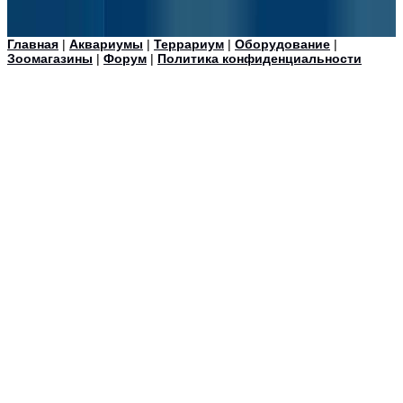
Главная
|
Аквариумы
|
Террариум
|
Оборудование
|
Зоомагазины
|
Форум
|
Политика конфиденциальности