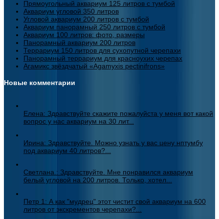
Прямоугольный аквариум 125 литров с тумбой
Аквариум угловой 350 литров
Угловой аквариум 200 литров с тумбой
Аквариум панорамный 250 литров с тумбой
Аквариум 100 литров: фото, размеры
Панорамный аквариум 200 литров
Террариум 150 литров для сухопутной черепахи
Панорамный террариум для красноухих черепах
Агамикс звёздчатый «Agamyxis pectinifrons»
Новые комментарии
Елена: Здравствуйте скажите пожалуйста у меня вот какой
вопрос у нас аквариум на 30 лит...
Ирина: Здравствуйте. Можно узнать у вас цену нптумбу
под аквариум 40 литров?...
Светлана.: Здравствуйте. Мне понравился аквариум
белый угловой на 200 литров. Только, хотел...
Петр 1: А как "мудрец" этот чистит свой аквариум на 600
литров от экскрементов черепахи?...