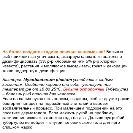
На более поздних стадиях лечение невозможно!
Больных
рыб приходиться уничтожать, аквариум сливать и тщательно
дезинфицировать (3% р-р хлорамина или 5% р-р хлорной
извести), растения и моллюсков выкидывать, грунт и декорации
также подвергнуть дезинфекции.
Бактерия
Mycobacterium piscium
устойчива к любым
кислотам. Особенно хорошо она себя чувствует при
температуре от 18 до 25°С.
Будьте осторожны!
Туберкулёз
– болезнь рыб опасная для человека.
Если на ваших руках есть порезы, ссадины, любые другие ранки,
бактерия попадёт на поражённый эпителий и вызовет
воспалительный процесс. При малейшем подозрении на это
посетите дерматолога. Если махнуть рукой на проблему,
заживление язвочек затянется года на два.
Дальше рук рыбий
туберкулёз не пойдёт – внутри человеческого тела для него
слишком жарко.