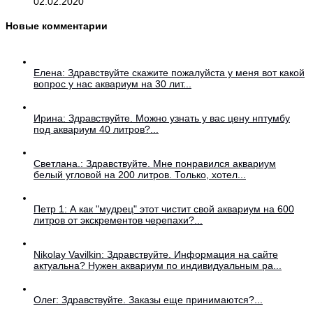
02.02.2020
Новые комментарии
Елена: Здравствуйте скажите пожалуйста у меня вот какой
вопрос у нас аквариум на 30 лит...
Ирина: Здравствуйте. Можно узнать у вас цену нптумбу
под аквариум 40 литров?...
Светлана.: Здравствуйте. Мне понравился аквариум
белый угловой на 200 литров. Только, хотел...
Петр 1: А как "мудрец" этот чистит свой аквариум на 600
литров от экскрементов черепахи?...
Nikolay Vavilkin: Здравствуйте. Информация на сайте
актуальна? Нужен аквариум по индивидуальным ра...
Олег: Здравствуйте. Заказы еще принимаются?...