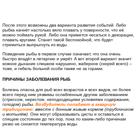
После этого возможны два варианта развития событий. Либо
рыбка начнёт настолько вяло плавать у поверхности, что её
можно поймать рукой. Либо она примется чесаться о декорации,
плавать кругами. Станет такой беспокойной, что будет
стремиться выпрыгнуть из воды.
Поведение рыбы
в первом случае
означает, что она очень
быстро впадёт в летаргию и умрёт. А вот
второй вариант значит
:
кожное дыхание слишком нарушено, жаберное (скорей всего) –
тоже, и гибель больной особи также не за горами.
ПРИЧИНЫ ЗАБОЛЕВАНИЯ РЫБ
Болезнь опасна для рыб всех возрастов и всех видов, но более
всего перед ним уязвимы ослабленные другим заболеванием
(стрессом, нерестом, неподходящими условиями содержания,
голодом) рыбы.
Возбудители попадают в аквариум
традиционно
: вместе с донным живым кормом (трубочником
и мотылём)
. Они могут образовывать цисты и оставаться в
спящем состоянии до тех пор, пока по каким-либо причинам
резко не снизится температура воды.