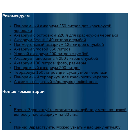
Рекомендуем
Панорамный аквариум 250 литров для красноухой
черепахи
Аквариум с островком 220 л для красноухой черепахи
Аквариум белый 140 литров с тумбой
Прямоугольный аквариум 125 литров с тумбой
Аквариум угловой 350 литров
Угловой аквариум 200 литров с тумбой
Аквариум панорамный 250 литров с тумбой
Аквариум 100 литров: фото, размеры
Панорамный аквариум 200 литров
Террариум 150 литров для сухопутной черепахи
Панорамный террариум для красноухих черепах
Агамикс звёздчатый «Agamyxis pectinifrons»
Новые комментарии
Елена: Здравствуйте скажите пожалуйста у меня вот какой
вопрос у нас аквариум на 30 лит...
Ирина: Здравствуйте. Можно узнать у вас цену нптумбу