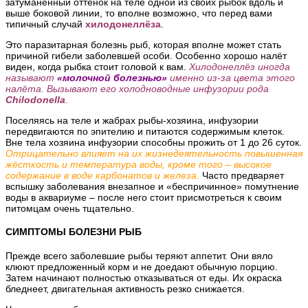
затуманенный оттенок на теле одной из своих рыбок вдоль и
выше боковой линии, то вполне возможно, что перед вами
типичный случай
хилодонеллёза
.
Это паразитарная болезнь рыб, которая вполне может стать
причиной гибели заболевшей особи. Особенно хорошо налёт
виден, когда рыбка стоит головой к вам.
Хилодонеллёз иногда
называют
«молочной болезнью»
именно из-за цвета этого
налёта. Вызывают его холодноводные инфузории рода
Chilodonella
.
Поселяясь на теле и жабрах рыбы-хозяина, инфузории
передвигаются по эпителию и питаются содержимым клеток.
Вне тела хозяина инфузории способны прожить от 1 до 26 суток.
Отрицательно влияет на их жизнедеятельность повышенная
жёсткость и температура воды, кроме того – высокое
содержание в воде карбонатов и железа.
Часто предваряет
вспышку заболевания внезапное и «беспричинное» помутнение
воды в аквариуме – после него стоит присмотреться к своим
питомцам очень тщательно.
СИМПТОМЫ БОЛЕЗНИ РЫБ
Прежде всего заболевшие рыбы теряют аппетит. Они вяло
клюют предложенный корм и не доедают обычную порцию.
Затем начинают полностью отказываться от еды. Их окраска
бледнеет, двигательная активность резко снижается.