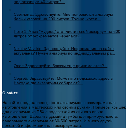
под аквариум 40 литров?...
Светлана.: Здравствуйте. Мне понравился аквариум
белый угловой на 200 литров. Только, хотел...
Петр 1: А как "мудрец" этот чистит свой аквариум на 600
литров от экскрементов черепахи?...
Nikolay Vavilkin: Здравствуйте. Информация на сайте
актуальна? Нужен аквариум по индивидуальным ра...
Олег: Здравствуйте. Заказы еще принимаются?...
Сергей: Здравствуйте. Может кто подскажет, адрес в
Находке где аквариумы собирают?...
О сайте
На сайте представлены, фото аквариумов с размерами для
изготовления в мастерских или своими руками. Примеры крышек
для аквариума из ПВХ с подсветкой из личного опыта
изготовления. Варианты дизайна тумбы для прямоугольного,
панорамного аквариума от 60-500 литров. И много другой
полезной информации для аквариумиста.