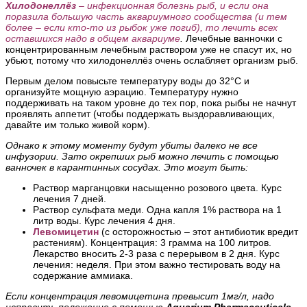
Хилодонеллёз
– инфекционная болезнь рыб, и если она
поразила большую часть аквариумного сообщества (и тем
более – если кто-то из рыбок уже погиб), то лечить всех
оставшихся надо в общем аквариуме
.
Лечебные ванночки с
концентрированным лечебным раствором уже не спасут их, но
убьют, потому что хилодонеллёз очень ослабляет организм рыб.
Первым делом повысьте температуру воды до 32°С и
организуйте мощную аэрацию.
Температуру нужно
поддерживать на таком уровне до тех пор, пока рыбы не начнут
проявлять аппетит (чтобы поддержать выздоравливающих,
давайте им только живой корм).
Однако к этому моменту будут убиты далеко не все
инфузории. Зато окрепших рыб можно лечить с помощью
ванночек в карантинных сосудах. Это могут быть:
Раствор марганцовки насыщенно розового цвета. Курс
лечения 7 дней.
Раствор сульфата меди. Одна капля 1% раствора на 1
литр воды. Курс лечения 4 дня.
Левомицетин
(с осторожностью – этот антибиотик вредит
растениям).
Концентрация
: 3 грамма на 100 литров.
Лекарство вносить 2-3 раза с перерывом в 2 дня. Курс
лечения: неделя. При этом важно тестировать воду на
содержание аммиака.
Если концентрация левомицетина превысит 1мг/л, надо