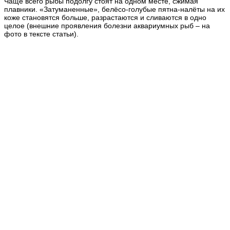
Чаще всего рыбы подолгу стоят на одном месте, сжимая
плавники
. «Затуманенные», белёсо-голубые пятна-налёты на их
коже становятся больше, разрастаются и сливаются в одно
целое (внешние проявления болезни аквариумных рыб – на
фото в тексте статьи).