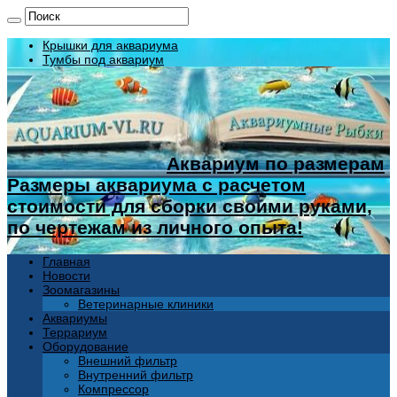
Крышки для аквариума
Тумбы под аквариум
Аквариум по размерам
Размеры аквариума с расчетом
стоимости для сборки своими руками,
по чертежам из личного опыта!
Главная
Новости
Зоомагазины
Ветеринарные клиники
Аквариумы
Террариум
Оборудование
Внешний фильтр
Внутренний фильтр
Компрессор