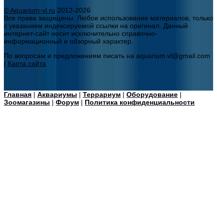
© Aquarium-vl.ru
2012-2026
Все права защищены. Любое использование материалов, только
с указанием индексируемой ссылки на оригинал. Данный
интернет-сайт носит исключительно справочно-
информационный и обзорный характер.
По вопросам и предложениям писать на aquarium.vl@gmail.com
|
Карта сайта
Главная
|
Аквариумы
|
Террариум
|
Оборудование
|
Зоомагазины
|
Форум
|
Политика конфиденциальности