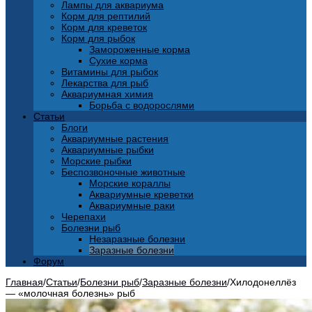
Лампы для аквариума
Корм для рептилий
Корм для креветок
Корм для рыбок
Замороженные корма
Сухие корма
Витамины для рыбок
Лекарства для рыб
Аквариумная химия
Борьба с водорослями
Статьи
Блоги
Аквариумные растения
Аквариумные рыбки
Морские рыбки
Беспозвоночные животные
Морские кораллы
Аквариумные креветки
Аквариумные раки
Черепахи
Болезни рыб
Незаразные болезни
Заразные болезни
Форум
Главная
/
Статьи
/
Болезни рыб
/
Заразные болезни
/
Хилодонеллёз
— «молочная болезнь» рыб