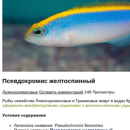
Псевдохромис желтоспинный
Ложнохромисовые
Оставить комментарий
146 Просмотры
Рыбы семейства Ложнохромисовые и Граммовые живут в водах Кр
оформить мандрепоровыми кораллами с многочисленными укр
Условия содержания
Латинское название: Pseudochromis flavivertex
Русское название:
Псевдохромис желтоспинный