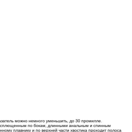
азатель можно немного уменьшить, до 30 промилле.
о сплющенным по бокам, длинными анальным и спинным
инному плавнику и по верхней части хвостика проходит полоса