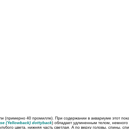
и (примерно 40 промилле). При содержании в аквариуме этот пок
se (Yellowback) dottyback
) обладает удлиненным телом, немног
олубого цвета, нижняя часть светлая. А по верху головы, спины, сп