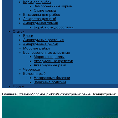
Корм для рыбок
Замороженные корма
Сухие корма
Витамины для рыбок
Лекарства для рыб
Аквариумная химия
Борьба с водорослями
Статьи
Блоги
Аквариумные растения
Аквариумные рыбки
Морские рыбки
Беспозвоночные животные
Морские кораллы
Аквариумные креветки
Аквариумные раки
Черепахи
Болезни рыб
Незаразные болезни
Заразные болезни
Форум
Главная
/
Статьи
/
Морские рыбки
/
Ложнохромисовые
/
Псевдохромис