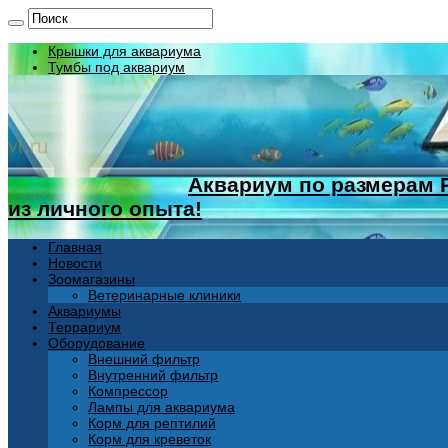
Крышки для аквариума
Тумбы под аквариум
Аквариум по размерам 
из личного опыта!
Главная
Новости
Зоомагазины
Ветеринарные клиники
Аквариумы
Террариум
Оборудование
Внешний фильтр
Внутренний фильтр
Компрессор
Лампы для аквариума
Корм для рептилий
Корм для креветок