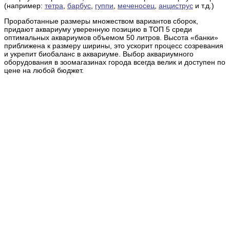
(например:
тетра
,
барбус
,
гуппи
,
меченосец
,
анциструс
и т.д.)
Проработанные размеры множеством вариантов сборок,
придают аквариуму уверенную позицию в ТОП 5 среди
оптимальных аквариумов объемом 50 литров. Высота «банки»
приближена к размеру ширины, это ускорит процесс созревания
и укрепит биобаланс в аквариуме. Выбор аквариумного
оборудования в зоомагазинах города всегда велик и доступен по
цене на любой бюджет.