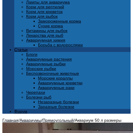
Лампы для аквариума
Корм для рептилий
Корм для креветок
Корм для рыбок
Замороженные корма
Сухие корма
Витамины для рыбок
Лекарства для рыб
Аквариумная химия
Борьба с водорослями
Статьи
Блоги
Аквариумные растения
Аквариумные рыбки
Морские рыбки
Беспозвоночные животные
Морские кораллы
Аквариумные креветки
Аквариумные раки
Черепахи
Болезни рыб
Незаразные болезни
Заразные болезни
Форум
Главная
/
Аквариумы
/
Прямоугольный
/
Аквариум 50 л размеры