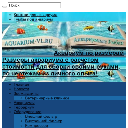
Крышки для аквариума
Тумбы под аквариум
Аквариум по размерам
Размеры аквариума с расчетом
стоимости для сборки своими руками,
по чертежам из личного опыта!
Главная
Новости
Зоомагазины
Ветеринарные клиники
Аквариумы
Террариум
Оборудование
Внешний фильтр
Внутренний фильтр
Компрессор