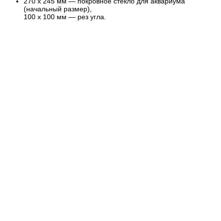
270 х 245 мм — покровное стекло для аквариума
(начальный размер),
100 х 100 мм — рез угла.