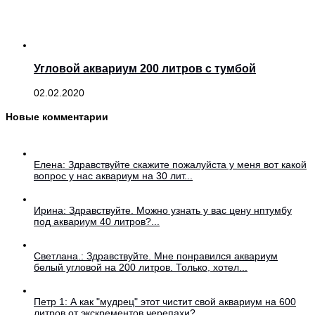
Угловой аквариум 200 литров с тумбой
02.02.2020
Новые комментарии
Елена: Здравствуйте скажите пожалуйста у меня вот какой
вопрос у нас аквариум на 30 лит...
Ирина: Здравствуйте. Можно узнать у вас цену нптумбу
под аквариум 40 литров?...
Светлана.: Здравствуйте. Мне понравился аквариум
белый угловой на 200 литров. Только, хотел...
Петр 1: А как "мудрец" этот чистит свой аквариум на 600
литров от экскрементов черепахи?...