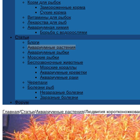
Корм для рыбок
Замороженные корма
Сухие корма
Витамины для рыбок
Лекарства для рыб
Аквариумная химия
Борьба с водорослями
Статьи
Блоги
Аквариумные растения
Аквариумные рыбки
Морские рыбки
Беспозвоночные животные
Морские кораллы
Аквариумные креветки
Аквариумные раки
Черепахи
Болезни рыб
Незаразные болезни
Заразные болезни
Форум
Главная
/
Статьи
/
Аквариумные растения
/
Людвигия коротконожкова