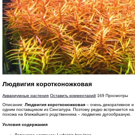
Людвигия коротконожковая
Аквариумные растения
Оставить комментарий
169 Просмотры
Описание:
Людвигия коротконожковая
– очень декоративное и 
одним поставщиком из Сингапура. Поэтому редко встречается на
похожа на ближайшего родственника – людвигию дугообразную.
Условия содержания
Латинское название: Ludwigia brevipes