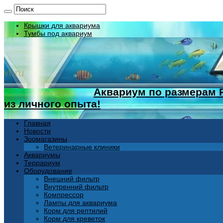
Крышки для аквариума
Тумбы под аквариум
Аквариум по размерам 
из личного опыта!
Главная
Новости
Зоомагазины
Ветеринарные клиники
Аквариумы
Террариум
Оборудование
Внешний фильтр
Внутренний фильтр
Компрессор
Лампы для аквариума
Корм для рептилий
Корм для креветок