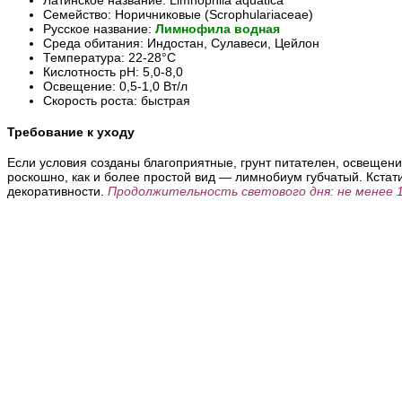
Семейство: Норичниковые (Scrophulariaceae)
Русское название:
Лимнофила водная
Среда обитания: Индостан, Сулавеси, Цейлон
Температура: 22-28°С
Кислотность pH: 5,0-8,0
Освещение: 0,5-1,0 Вт/л
Скорость роста: быстрая
Требование к уходу
Если условия созданы благоприятные, грунт питателен, освещени
роскошно, как и более простой вид — лимнобиум губчатый. Кстат
декоративности.
Продолжительность светового дня: не менее 1