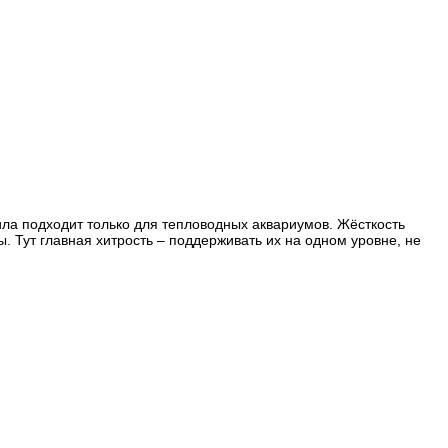
а подходит только для тепловодных аквариумов.
Жёсткость
ы. Тут
главная хитрость
– поддерживать их на одном уровне, не