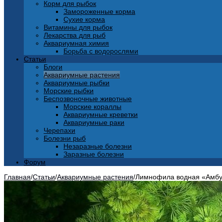
Корм для рыбок
Замороженные корма
Сухие корма
Витамины для рыбок
Лекарства для рыб
Аквариумная химия
Борьба с водорослями
Статьи
Блоги
Аквариумные растения
Аквариумные рыбки
Морские рыбки
Беспозвоночные животные
Морские кораллы
Аквариумные креветки
Аквариумные раки
Черепахи
Болезни рыб
Незаразные болезни
Заразные болезни
Форум
Главная
/
Статьи
/
Аквариумные растения
/
Лимнофила водная «Амб