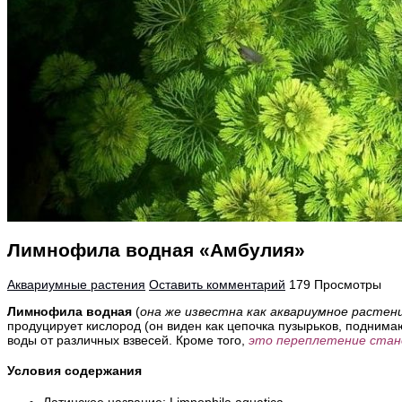
Лимнофила водная «Амбулия»
Аквариумные растения
Оставить комментарий
179 Просмотры
Лимнофила водная
(
она же известна как аквариумное растен
продуцирует кислород (он виден как цепочка пузырьков, поднима
воды от различных взвесей. Кроме того,
это переплетение стан
Условия содержания
Латинское название: Limnophila aquatica