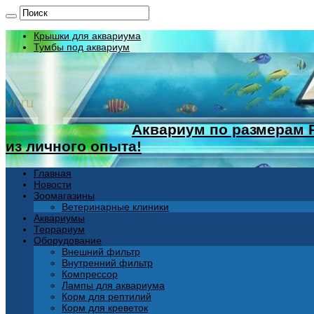
Крышки для аквариума
Тумбы под аквариум
Аквариум по размерам 
из личного опыта!
Главная
Новости
Зоомагазины
Ветеринарные клиники
Аквариумы
Террариум
Оборудование
Внешний фильтр
Внутренний фильтр
Компрессор
Лампы для аквариума
Корм для рептилий
Корм для креветок