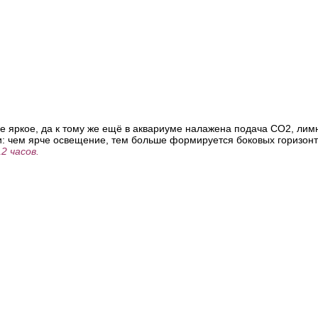
е яркое, да к тому же ещё в аквариуме налажена подача СО2, лим
и:
чем ярче освещение
, тем больше формируется боковых горизон
2 часов.