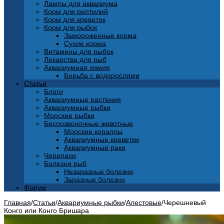
Лампы для аквариума
Корм для рептилий
Корм для креветок
Корм для рыбок
Замороженные корма
Сухие корма
Витамины для рыбок
Лекарства для рыб
Аквариумная химия
Борьба с водорослями
Статьи
Блоги
Аквариумные растения
Аквариумные рыбки
Морские рыбки
Беспозвоночные животные
Морские кораллы
Аквариумные креветки
Аквариумные раки
Черепахи
Болезни рыб
Незаразные болезни
Заразные болезни
Форум
Главная
/
Статьи
/
Аквариумные рыбки
/
Алестовые
/
Черешневый
Конго или Конго Бришара