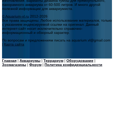
изготовления. Варианты дизайна тумбы для прямоугольного,
панорамного аквариума от 60-500 литров. И много другой
полезной информации для аквариумиста.
© Aquarium-vl.ru
2012-2026
Все права защищены. Любое использование материалов, только
с указанием индексируемой ссылки на оригинал. Данный
интернет-сайт носит исключительно справочно-
информационный и обзорный характер.
По вопросам и предложениям писать на aquarium.vl@gmail.com
|
Карта сайта
Главная
|
Аквариумы
|
Террариум
|
Оборудование
|
Зоомагазины
|
Форум
|
Политика конфиденциальности