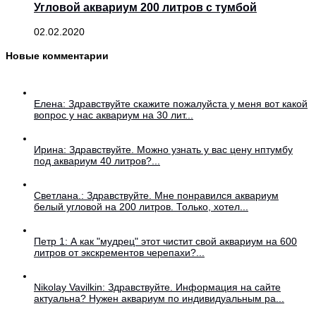
Угловой аквариум 200 литров с тумбой
02.02.2020
Новые комментарии
Елена: Здравствуйте скажите пожалуйста у меня вот какой
вопрос у нас аквариум на 30 лит...
Ирина: Здравствуйте. Можно узнать у вас цену нптумбу
под аквариум 40 литров?...
Светлана.: Здравствуйте. Мне понравился аквариум
белый угловой на 200 литров. Только, хотел...
Петр 1: А как "мудрец" этот чистит свой аквариум на 600
литров от экскрементов черепахи?...
Nikolay Vavilkin: Здравствуйте. Информация на сайте
актуальна? Нужен аквариум по индивидуальным ра...