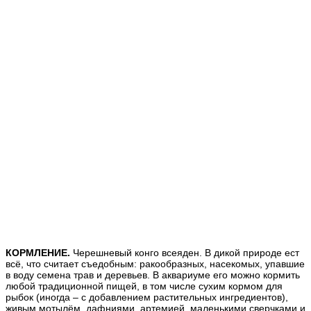
КОРМЛЕНИЕ.
Черешневый конго всеяден.
В дикой природе ест
всё, что считает съедобным: ракообразных, насекомых, упавшие
в воду семена трав и деревьев. В аквариуме его можно кормить
любой традиционной пищей, в том числе сухим кормом для
рыбок (иногда – с добавлением растительных ингредиентов),
живым мотылём, дафниями, артемией, маленькими сверчками и