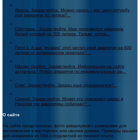
Ирина: Здравствуйте. Можно узнать у вас цену нптумбу
под аквариум 40 литров?...
Светлана.: Здравствуйте. Мне понравился аквариум
белый угловой на 200 литров. Только, хотел...
Петр 1: А как "мудрец" этот чистит свой аквариум на 600
литров от экскрементов черепахи?...
Nikolay Vavilkin: Здравствуйте. Информация на сайте
актуальна? Нужен аквариум по индивидуальным ра...
Олег: Здравствуйте. Заказы еще принимаются?...
Сергей: Здравствуйте. Может кто подскажет, адрес в
Находке где аквариумы собирают?...
О сайте
На сайте представлены, фото аквариумов с размерами для
изготовления в мастерских или своими руками. Примеры крышек
для аквариума из ПВХ с подсветкой из личного опыта