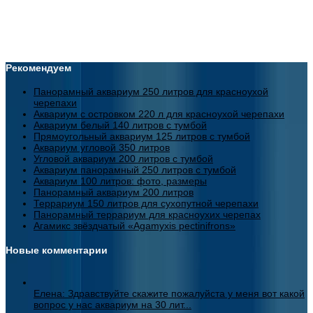
Рекомендуем
Панорамный аквариум 250 литров для красноухой
черепахи
Аквариум с островком 220 л для красноухой черепахи
Аквариум белый 140 литров с тумбой
Прямоугольный аквариум 125 литров с тумбой
Аквариум угловой 350 литров
Угловой аквариум 200 литров с тумбой
Аквариум панорамный 250 литров с тумбой
Аквариум 100 литров: фото, размеры
Панорамный аквариум 200 литров
Террариум 150 литров для сухопутной черепахи
Панорамный террариум для красноухих черепах
Агамикс звёздчатый «Agamyxis pectinifrons»
Новые комментарии
Елена: Здравствуйте скажите пожалуйста у меня вот какой
вопрос у нас аквариум на 30 лит...