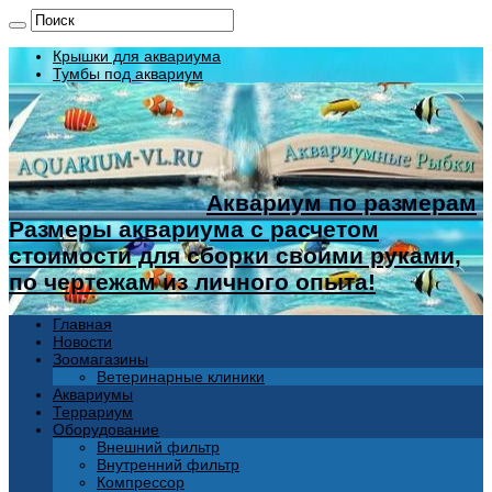
Крышки для аквариума
Тумбы под аквариум
Аквариум по размерам
Размеры аквариума с расчетом
стоимости для сборки своими руками,
по чертежам из личного опыта!
Главная
Новости
Зоомагазины
Ветеринарные клиники
Аквариумы
Террариум
Оборудование
Внешний фильтр
Внутренний фильтр
Компрессор