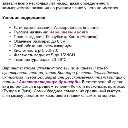
завезли всего несколько лет назад, даже определённого
коммерческого названия на русском языке у него не имеется.
Условия содержания
Латинское название: Alestopetersius brichardi
Русское название:
Черешневый конго
Происхождение: Республика Конго (Африка)
Обычные размеры: до 8 см
Слой обитания: весь аквариум
Кислотность pH: 5,0-7,0
Жесткость воды: от 5 до 15°dGH
Температура воды: 20-28°С
Варианты кроме упомянутого выше: вишнёвый конго,
суперкрасная тетра, конго Бришара (в честь бельгийского
ихтиолога Пьера Бришара) или русскоязычная транскрипция с
латыни
Алестопетерсиус бришарди
. В естественной среде
вид встречается в среднем течении Конго и нескольких притоках
(Бузира и Руки). Самки бледнее самцов, их срединный выступ-
шип между лопастями хвостового плавника заметно короче.