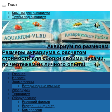
Крышки для аквариума
Тумбы под аквариум
Аквариум по размерам
Размеры аквариума с расчетом
стоимости для сборки своими руками,
по чертежам из личного опыта!
Главная
Новости
Зоомагазины
Ветеринарные клиники
Аквариумы
Террариум
Оборудование
Внешний фильтр
Внутренний фильтр
Компрессор