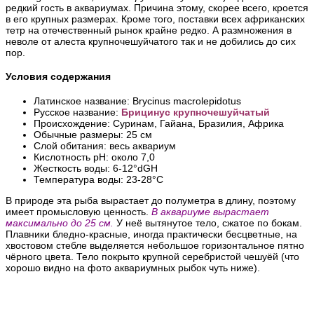
редкий гость в аквариумах. Причина этому, скорее всего, кроется
в его крупных размерах. Кроме того, поставки всех африканских
тетр на отечественный рынок крайне редко. А размножения в
неволе от алеста крупночешуйчатого так и не добились до сих
пор.
Условия содержания
Латинское название: Brycinus macrolepidotus
Русское название:
Брицинус крупночешуйчатый
Происхождение: Суринам, Гайана, Бразилия, Африка
Обычные размеры: 25 см
Слой обитания: весь аквариум
Кислотность pH: около 7,0
Жесткость воды: 6-12°dGH
Температура воды: 23-28°С
В природе
эта рыба вырастает до полуметра в длину, поэтому
имеет промысловую ценность.
В аквариуме вырастает
максимально до 25 см.
У неё вытянутое тело, сжатое по бокам.
Плавники бледно-красные, иногда практически бесцветные, на
хвостовом стебле выделяется небольшое горизонтальное пятно
чёрного цвета. Тело покрыто крупной серебристой чешуёй (что
хорошо видно на фото аквариумных рыбок чуть ниже).