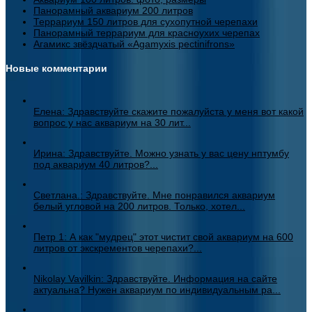
Панорамный аквариум 200 литров
Террариум 150 литров для сухопутной черепахи
Панорамный террариум для красноухих черепах
Агамикс звёздчатый «Agamyxis pectinifrons»
Новые комментарии
Елена: Здравствуйте скажите пожалуйста у меня вот какой
вопрос у нас аквариум на 30 лит...
Ирина: Здравствуйте. Можно узнать у вас цену нптумбу
под аквариум 40 литров?...
Светлана.: Здравствуйте. Мне понравился аквариум
белый угловой на 200 литров. Только, хотел...
Петр 1: А как "мудрец" этот чистит свой аквариум на 600
литров от экскрементов черепахи?...
Nikolay Vavilkin: Здравствуйте. Информация на сайте
актуальна? Нужен аквариум по индивидуальным ра...