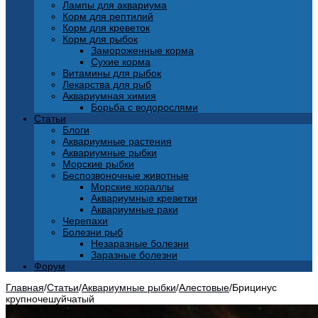
Лампы для аквариума
Корм для рептилий
Корм для креветок
Корм для рыбок
Замороженные корма
Сухие корма
Витамины для рыбок
Лекарства для рыб
Аквариумная химия
Борьба с водорослями
Статьи
Блоги
Аквариумные растения
Аквариумные рыбки
Морские рыбки
Беспозвоночные животные
Морские кораллы
Аквариумные креветки
Аквариумные раки
Черепахи
Болезни рыб
Незаразные болезни
Заразные болезни
Форум
Главная
/
Статьи
/
Аквариумные рыбки
/
Алестовые
/
Брицинус
крупночешуйчатый