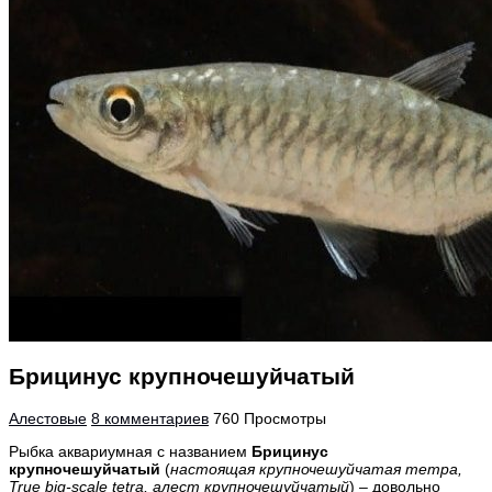
Брицинус крупночешуйчатый
Алестовые
8 комментариев
760 Просмотры
Рыбка аквариумная с названием
Брицинус
крупночешуйчатый
(
настоящая крупночешуйчатая тетра,
True big-scale tetra, алест крупночешуйчатый
) – довольно