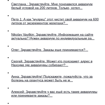
Светлана.: Здравствуйте. Мне понравился аквариум
белый угловой на 200 литров. Только, хотел...
Петр 1: А как "мудрец" этот чистит свой аквариум на 600
литров от экскрементов черепахи?...
Nikolay Vavilkin: Здравствуйте. Информация на сайте
актуальна? Нужен аквариум по индивидуальным ра...
Олег: Здравствуйте. Заказы еще принимаются?...
Сергей: Здравствуйте. Может кто подскажет, адрес в
Находке где аквариумы собирают?...
Анна: Здравствуйте! Подскажите, пожалуйста, что за
болезнь на орантуса может быть не м...
Алексей: Здравствуйте у вас ещё есть такие аквариумы
или принимаете заказы?...