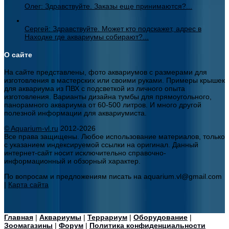
Олег: Здравствуйте. Заказы еще принимаются?...
Сергей: Здравствуйте. Может кто подскажет, адрес в
Находке где аквариумы собирают?...
О сайте
На сайте представлены, фото аквариумов с размерами для
изготовления в мастерских или своими руками. Примеры крышек
для аквариума из ПВХ с подсветкой из личного опыта
изготовления. Варианты дизайна тумбы для прямоугольного,
панорамного аквариума от 60-500 литров. И много другой
полезной информации для аквариумиста.
© Aquarium-vl.ru
2012-2026
Все права защищены. Любое использование материалов, только
с указанием индексируемой ссылки на оригинал. Данный
интернет-сайт носит исключительно справочно-
информационный и обзорный характер.
По вопросам и предложениям писать на aquarium.vl@gmail.com
|
Карта сайта
Главная
|
Аквариумы
|
Террариум
|
Оборудование
|
Зоомагазины
|
Форум
|
Политика конфиденциальности