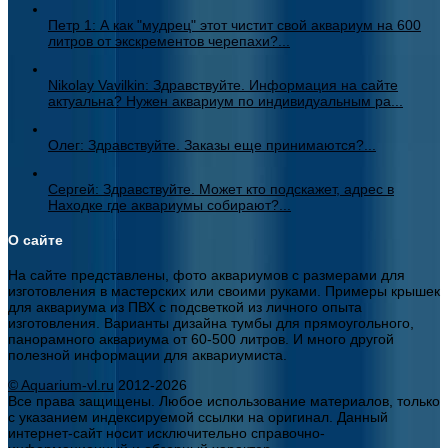
Петр 1: А как "мудрец" этот чистит свой аквариум на 600
литров от экскрементов черепахи?...
Nikolay Vavilkin: Здравствуйте. Информация на сайте
актуальна? Нужен аквариум по индивидуальным ра...
Олег: Здравствуйте. Заказы еще принимаются?...
Сергей: Здравствуйте. Может кто подскажет, адрес в
Находке где аквариумы собирают?...
О сайте
На сайте представлены, фото аквариумов с размерами для
изготовления в мастерских или своими руками. Примеры крышек
для аквариума из ПВХ с подсветкой из личного опыта
изготовления. Варианты дизайна тумбы для прямоугольного,
панорамного аквариума от 60-500 литров. И много другой
полезной информации для аквариумиста.
© Aquarium-vl.ru
2012-2026
Все права защищены. Любое использование материалов, только
с указанием индексируемой ссылки на оригинал. Данный
интернет-сайт носит исключительно справочно-