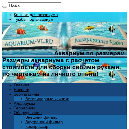
Крышки для аквариума
Тумбы под аквариум
Аквариум по размерам
Размеры аквариума с расчетом
стоимости для сборки своими руками,
по чертежам из личного опыта!
Главная
Новости
Зоомагазины
Ветеринарные клиники
Аквариумы
Террариум
Оборудование
Внешний фильтр
Внутренний фильтр
Компрессор