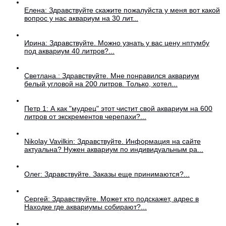
Елена: Здравствуйте скажите пожалуйста у меня вот какой
вопрос у нас аквариум на 30 лит...
Ирина: Здравствуйте. Можно узнать у вас цену нптумбу
под аквариум 40 литров?...
Светлана.: Здравствуйте. Мне понравился аквариум
белый угловой на 200 литров. Только, хотел...
Петр 1: А как "мудрец" этот чистит свой аквариум на 600
литров от экскрементов черепахи?...
Nikolay Vavilkin: Здравствуйте. Информация на сайте
актуальна? Нужен аквариум по индивидуальным ра...
Олег: Здравствуйте. Заказы еще принимаются?...
Сергей: Здравствуйте. Может кто подскажет, адрес в
Находке где аквариумы собирают?...