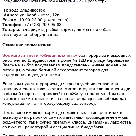
Владивосток
Оставить комментарий
222 Просмотры
Город:
Владивосток
Адрес:
ул. Карбышева, 12в
Режим:
10:00-22:00 (ежедневно)
Телефон:
+7 (423) 299-95-63
Товары:
аквариумы, рыбки, корма для кошек и собак,
аквариумное оборудование
Описание зоомагазина
Зоомагазин сети «Живая планета»
без перерыва и выходных
работает во Владивостоке, в доме № 12В на улице Карбышева.
Здесь на выбор покупателям представлены живые домашние
питомцы, а также большой ассортимент товаров для
содержания и ухода за ними.
Если вам нужен террариум для красноухой черепахи или
аквариум «под ключ», лежаки, миски, игрушки или шампуни для
собачьей шерсти – приезжайте в «Живую планету». Там вас
встретят внимательные и знающие продавцы, способные дать
консультацию по интересующему вас вопросу.
В магазине имеются корма для животных, птиц, рептилий и
аквариумных рыбок от самых известных производителей – как
бюджетного, так и супер премиум класса. Витамины, лакомства
со вкусной рецептурой и специальные биодобавки.
Бентонитовые, древесные, силикогелевые наполнители для