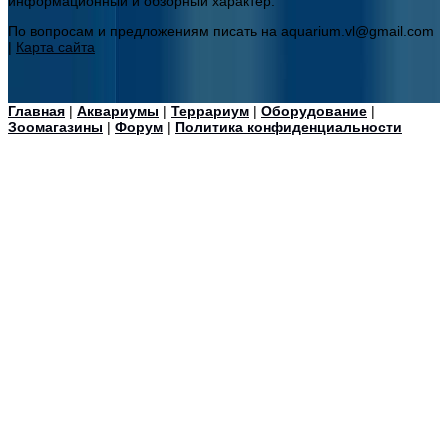
информационный и обзорный характер.
По вопросам и предложениям писать на aquarium.vl@gmail.com
|
Карта сайта
Главная
|
Аквариумы
|
Террариум
|
Оборудование
|
Зоомагазины
|
Форум
|
Политика конфиденциальности