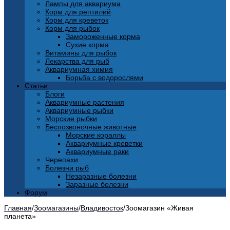
Лампы для аквариума
Корм для рептилий
Корм для креветок
Корм для рыбок
Замороженные корма
Сухие корма
Витамины для рыбок
Лекарства для рыб
Аквариумная химия
Борьба с водорослями
Статьи
Блоги
Аквариумные растения
Аквариумные рыбки
Морские рыбки
Беспозвоночные животные
Морские кораллы
Аквариумные креветки
Аквариумные раки
Черепахи
Болезни рыб
Незаразные болезни
Заразные болезни
Форум
Главная
/
Зоомагазины
/
Владивосток
/
Зоомагазин «Живая
планета»