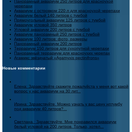
Панорамный аквариум 250 литров для красноухой
черепахи
Аквариум с островком 220 л для красноухой черепахи
Аквариум белый 140 литров с тумбой
Прямоугольный аквариум 125 литров с тумбой
Аквариум угловой 350 литров
Угловой аквариум 200 литров с тумбой
Аквариум панорамный 250 литров с тумбой
Аквариум 100 литров: фото, размеры
Панорамный аквариум 200 литров
Террариум 150 литров для сухопутной черепахи
Панорамный террариум для красноухих черепах
Агамикс звёздчатый «Agamyxis pectinifrons»
Новые комментарии
Елена: Здравствуйте скажите пожалуйста у меня вот какой
вопрос у нас аквариум на 30 лит...
Ирина: Здравствуйте. Можно узнать у вас цену нптумбу
под аквариум 40 литров?...
Светлана.: Здравствуйте. Мне понравился аквариум
белый угловой на 200 литров. Только, хотел...