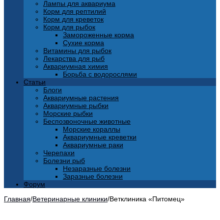
Лампы для аквариума
Корм для рептилий
Корм для креветок
Корм для рыбок
Замороженные корма
Сухие корма
Витамины для рыбок
Лекарства для рыб
Аквариумная химия
Борьба с водорослями
Статьи
Блоги
Аквариумные растения
Аквариумные рыбки
Морские рыбки
Беспозвоночные животные
Морские кораллы
Аквариумные креветки
Аквариумные раки
Черепахи
Болезни рыб
Незаразные болезни
Заразные болезни
Форум
Главная
/
Ветеринарные клиники
/
Ветклиника «Питомец»