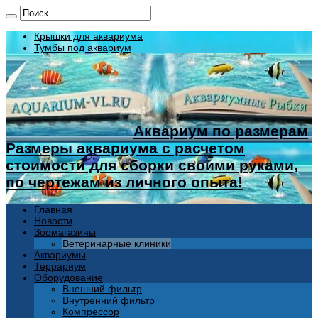
Крышки для аквариума
Тумбы под аквариум
Аквариум по размерам
Размеры аквариума с расчетом
стоимости для сборки своими руками,
по чертежам из личного опыта!
Главная
Новости
Зоомагазины
Ветеринарные клиники
Аквариумы
Террариум
Оборудование
Внешний фильтр
Внутренний фильтр
Компрессор