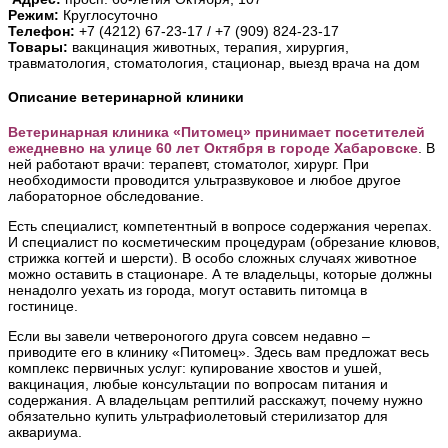
Режим:
Круглосуточно
Телефон:
+7 (4212) 67-23-17 / +7 (909) 824-23-17
Товары:
вакцинация животных, терапия, хирургия,
травматология, стоматология, стационар, выезд врача на дом
Описание ветеринарной клиники
Ветеринарная клиника «Питомец» принимает посетителей
ежедневно на улице 60 лет Октября в городе Хабаровске
. В
ней работают врачи: терапевт, стоматолог, хирург. При
необходимости проводится ультразвуковое и любое другое
лабораторное обследование.
Есть специалист, компетентный в вопросе содержания черепах.
И специалист по косметическим процедурам (обрезание клювов,
стрижка когтей и шерсти). В особо сложных случаях животное
можно оставить в стационаре. А те владельцы, которые должны
ненадолго уехать из города, могут оставить питомца в
гостинице.
Если вы завели четвероногого друга совсем недавно –
приводите его в клинику «Питомец». Здесь вам предложат весь
комплекс первичных услуг: купирование хвостов и ушей,
вакцинация, любые консультации по вопросам питания и
содержания. А владельцам рептилий расскажут, почему нужно
обязательно купить ультрафиолетовый стерилизатор для
аквариума.