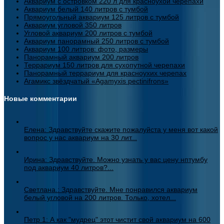
Аквариум с островком 220 л для красноухой черепахи
Аквариум белый 140 литров с тумбой
Прямоугольный аквариум 125 литров с тумбой
Аквариум угловой 350 литров
Угловой аквариум 200 литров с тумбой
Аквариум панорамный 250 литров с тумбой
Аквариум 100 литров: фото, размеры
Панорамный аквариум 200 литров
Террариум 150 литров для сухопутной черепахи
Панорамный террариум для красноухих черепах
Агамикс звёздчатый «Agamyxis pectinifrons»
Новые комментарии
Елена: Здравствуйте скажите пожалуйста у меня вот какой
вопрос у нас аквариум на 30 лит...
Ирина: Здравствуйте. Можно узнать у вас цену нптумбу
под аквариум 40 литров?...
Светлана.: Здравствуйте. Мне понравился аквариум
белый угловой на 200 литров. Только, хотел...
Петр 1: А как "мудрец" этот чистит свой аквариум на 600