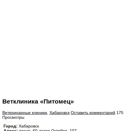
Ветклиника «Питомец»
Ветеринарные клиники
,
Хабаровск
Оставить комментарий
175
Просмотры
Город:
Хабаровск
Адрес:
просп. 60-летия Октября, 107