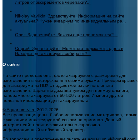
литров от экскрементов черепахи?...
Nikolay Vavilkin: Здравствуйте. Информация на сайте
актуальна? Нужен аквариум по индивидуальным ра...
Олег: Здравствуйте. Заказы еще принимаются?...
Сергей: Здравствуйте. Может кто подскажет, адрес в
Находке где аквариумы собирают?...
О сайте
На сайте представлены, фото аквариумов с размерами для
изготовления в мастерских или своими руками. Примеры крышек
для аквариума из ПВХ с подсветкой из личного опыта
изготовления. Варианты дизайна тумбы для прямоугольного,
панорамного аквариума от 60-500 литров. И много другой
полезной информации для аквариумиста.
© Aquarium-vl.ru
2012-2026
Все права защищены. Любое использование материалов, только
с указанием индексируемой ссылки на оригинал. Данный
интернет-сайт носит исключительно справочно-
информационный и обзорный характер.
По вопросам и предложениям писать на aquarium.vl@gmail.com