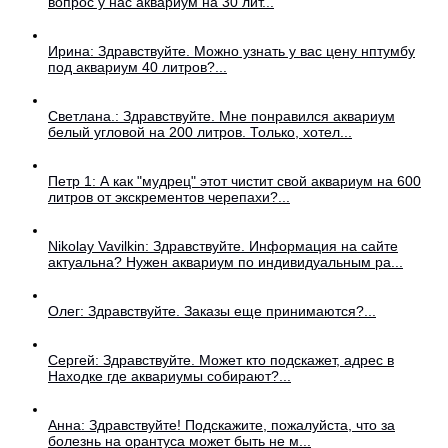
вопрос у нас аквариум на 30 лит...
Ирина: Здравствуйте. Можно узнать у вас цену нптумбу
под аквариум 40 литров?...
Светлана.: Здравствуйте. Мне понравился аквариум
белый угловой на 200 литров. Только, хотел...
Петр 1: А как "мудрец" этот чистит свой аквариум на 600
литров от экскрементов черепахи?...
Nikolay Vavilkin: Здравствуйте. Информация на сайте
актуальна? Нужен аквариум по индивидуальным ра...
Олег: Здравствуйте. Заказы еще принимаются?...
Сергей: Здравствуйте. Может кто подскажет, адрес в
Находке где аквариумы собирают?...
Анна: Здравствуйте! Подскажите, пожалуйста, что за
болезнь на орантуса может быть не м...