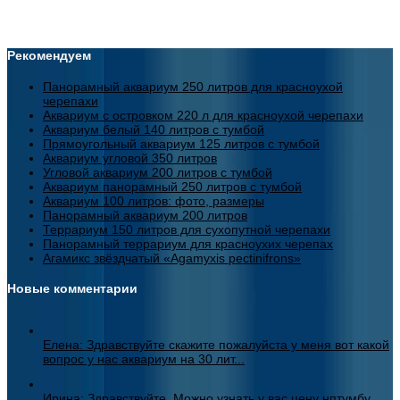
Рекомендуем
Панорамный аквариум 250 литров для красноухой
черепахи
Аквариум с островком 220 л для красноухой черепахи
Аквариум белый 140 литров с тумбой
Прямоугольный аквариум 125 литров с тумбой
Аквариум угловой 350 литров
Угловой аквариум 200 литров с тумбой
Аквариум панорамный 250 литров с тумбой
Аквариум 100 литров: фото, размеры
Панорамный аквариум 200 литров
Террариум 150 литров для сухопутной черепахи
Панорамный террариум для красноухих черепах
Агамикс звёздчатый «Agamyxis pectinifrons»
Новые комментарии
Елена: Здравствуйте скажите пожалуйста у меня вот какой
вопрос у нас аквариум на 30 лит...
Ирина: Здравствуйте. Можно узнать у вас цену нптумбу