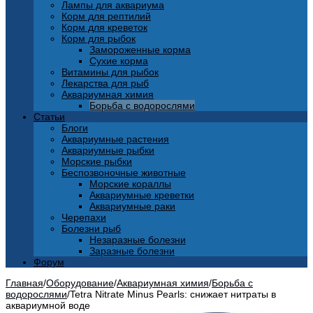
Лампы для аквариума
Корм для рептилий
Корм для креветок
Корм для рыбок
Замороженные корма
Сухие корма
Витамины для рыбок
Лекарства для рыб
Аквариумная химия
Борьба с водорослями
Статьи
Блоги
Аквариумные растения
Аквариумные рыбки
Морские рыбки
Беспозвоночные животные
Морские кораллы
Аквариумные креветки
Аквариумные раки
Черепахи
Болезни рыб
Незаразные болезни
Заразные болезни
Форум
Главная
/
Оборудование
/
Аквариумная химия
/
Борьба с
водорослями
/
Tetra Nitrate Minus Pearls: снижает нитраты в
аквариумной воде