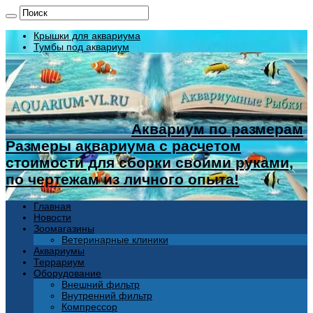
Крышки для аквариума
Тумбы под аквариум
Аквариум по размерам
Размеры аквариума с расчетом
стоимости для сборки своими руками,
по чертежам из личного опыта!
Главная
Новости
Зоомагазины
Ветеринарные клиники
Аквариумы
Террариум
Оборудование
Внешний фильтр
Внутренний фильтр
Компрессор