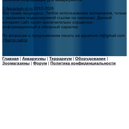
© Aquarium-vl.ru
2012-2026
Все права защищены. Любое использование материалов, только
с указанием индексируемой ссылки на оригинал. Данный
интернет-сайт носит исключительно справочно-
информационный и обзорный характер.
По вопросам и предложениям писать на aquarium.vl@gmail.com
|
Карта сайта
Главная
|
Аквариумы
|
Террариум
|
Оборудование
|
Зоомагазины
|
Форум
|
Политика конфиденциальности