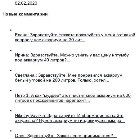
02.02.2020
Новые комментарии
Елена: Здравствуйте скажите пожалуйста у меня вот какой
вопрос у нас аквариум на 30 лит...
Ирина: Здравствуйте. Можно узнать у вас цену нптумбу
под аквариум 40 литров?...
Светлана.: Здравствуйте. Мне понравился аквариум
белый угловой на 200 литров. Только, хотел...
Петр 1: А как "мудрец" этот чистит свой аквариум на 600
литров от экскрементов черепахи?...
Nikolay Vavilkin: Здравствуйте. Информация на сайте
актуальна? Нужен аквариум по индивидуальным ра...
Олег: Здравствуйте. Заказы еще принимаются?...