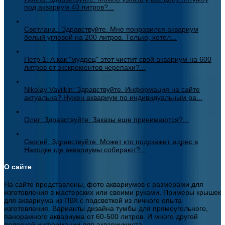
под аквариум 40 литров?...
Светлана.: Здравствуйте. Мне понравился аквариум
белый угловой на 200 литров. Только, хотел...
Петр 1: А как "мудрец" этот чистит свой аквариум на 600
литров от экскрементов черепахи?...
Nikolay Vavilkin: Здравствуйте. Информация на сайте
актуальна? Нужен аквариум по индивидуальным ра...
Олег: Здравствуйте. Заказы еще принимаются?...
Сергей: Здравствуйте. Может кто подскажет, адрес в
Находке где аквариумы собирают?...
О сайте
На сайте представлены, фото аквариумов с размерами для
изготовления в мастерских или своими руками. Примеры крышек
для аквариума из ПВХ с подсветкой из личного опыта
изготовления. Варианты дизайна тумбы для прямоугольного,
панорамного аквариума от 60-500 литров. И много другой
полезной информации для аквариумиста.