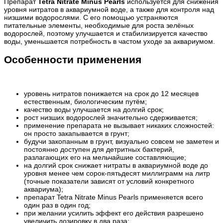
Препарат
Tetra Nitrate Minus Pearls
используется для снижения
уровня нитратов в аквариумной воде, а также для контроля над
низшими водорослями. С его помощью устраняются
питательные элементы, необходимые для роста зелёных
водорослей, поэтому улучшается и стабилизируется качество
воды, уменьшается потребность в частом уходе за аквариумом.
Особенности применения
уровень нитратов понижается на срок до 12 месяцев
естественным, биологическим путём;
качество воды улучшается на долгий срок;
рост низших водорослей значительно сдерживается;
применение препарата не вызывает никаких сложностей:
он просто
закапывается в грунт
;
будучи закопанным в грунт, визуально совсем не заметен и
постоянно доступен для детритных бактерий,
разлагающих его на мельчайшие составляющие;
на долгий срок снижает нитраты в аквариумной воде до
уровня менее чем сорок-пятьдесят миллиграмм на литр
(точные показатели зависят от условий конкретного
аквариума);
препарат Tetra Nitrate Minus Pearls
применяется всего
один раз в один год
;
при желании усилить эффект его действия разрешено
увеличить дозировку в два раза;