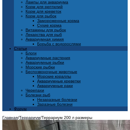
Лампы для аквариума
Корм для рептилий
Корм для креветок
Корм для рыбок
Замороженные корма
Сухие корма
Витамины для рыбок
Лекарства для рыб
Аквариумная химия
Борьба с водорослями
Статьи
Блоги
Аквариумные растения
Аквариумные рыбки
Морские рыбки
Беспозвоночные животные
Морские кораллы
Аквариумные креветки
Аквариумные раки
Черепахи
Болезни рыб
Незаразные болезни
Заразные болезни
Форум
Главная
/
Террариум
/
Террариум 200 л размеры