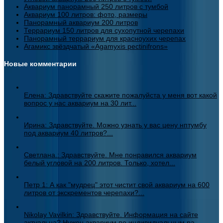
Аквариум панорамный 250 литров с тумбой
Аквариум 100 литров: фото, размеры
Панорамный аквариум 200 литров
Террариум 150 литров для сухопутной черепахи
Панорамный террариум для красноухих черепах
Агамикс звёздчатый «Agamyxis pectinifrons»
Новые комментарии
Елена: Здравствуйте скажите пожалуйста у меня вот какой
вопрос у нас аквариум на 30 лит...
Ирина: Здравствуйте. Можно узнать у вас цену нптумбу
под аквариум 40 литров?...
Светлана.: Здравствуйте. Мне понравился аквариум
белый угловой на 200 литров. Только, хотел...
Петр 1: А как "мудрец" этот чистит свой аквариум на 600
литров от экскрементов черепахи?...
Nikolay Vavilkin: Здравствуйте. Информация на сайте
актуальна? Нужен аквариум по индивидуальным ра...