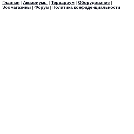
Главная
|
Аквариумы
|
Террариум
|
Оборудование
|
Зоомагазины
|
Форум
|
Политика конфиденциальности