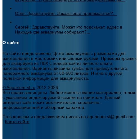
Олег: Здравствуйте. Заказы еще принимаются?...
Сергей: Здравствуйте. Может кто подскажет, адрес в
Находке где аквариумы собирают?...
О сайте
На сайте представлены, фото аквариумов с размерами для
изготовления в мастерских или своими руками. Примеры крышек
для аквариума из ПВХ с подсветкой из личного опыта
изготовления. Варианты дизайна тумбы для прямоугольного,
панорамного аквариума от 60-500 литров. И много другой
полезной информации для аквариумиста.
© Aquarium-vl.ru
2012-2026
Все права защищены. Любое использование материалов, только
с указанием индексируемой ссылки на оригинал. Данный
интернет-сайт носит исключительно справочно-
информационный и обзорный характер.
По вопросам и предложениям писать на aquarium.vl@gmail.com
|
Карта сайта