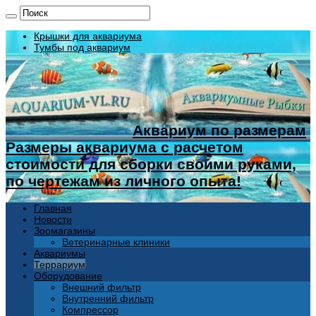
Крышки для аквариума
Тумбы под аквариум
Аквариум по размерам
Размеры аквариума с расчетом
стоимости для сборки своими руками,
по чертежам из личного опыта!
Главная
Новости
Зоомагазины
Ветеринарные клиники
Аквариумы
Террариум
Оборудование
Внешний фильтр
Внутренний фильтр
Компрессор