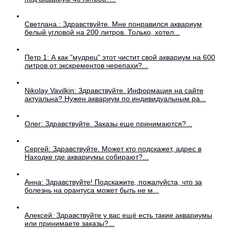
Светлана.: Здравствуйте. Мне понравился аквариум
белый угловой на 200 литров. Только, хотел...
Петр 1: А как "мудрец" этот чистит свой аквариум на 600
литров от экскрементов черепахи?...
Nikolay Vavilkin: Здравствуйте. Информация на сайте
актуальна? Нужен аквариум по индивидуальным ра...
Олег: Здравствуйте. Заказы еще принимаются?...
Сергей: Здравствуйте. Может кто подскажет, адрес в
Находке где аквариумы собирают?...
Анна: Здравствуйте! Подскажите, пожалуйста, что за
болезнь на орантуса может быть не м...
Алексей: Здравствуйте у вас ещё есть такие аквариумы
или принимаете заказы?...