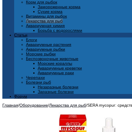
Корм для рыбок
Замороженные корма
Сухие корма
Витамины для рыбок
Лекарства для рыб
Аквариумная химия
Борьба с водорослями
Статьи
Блоги
Аквариумные растения
Аквариумные рыбки
Морские рыбки
Беспозвоночные животные
Морские кораллы
Аквариумные креветки
Аквариумные раки
Черепахи
Болезни рыб
Незаразные болезни
Заразные болезни
Форум
Главная
/
Оборудование
/
Лекарства для рыб
/
SERA mycopur: средст