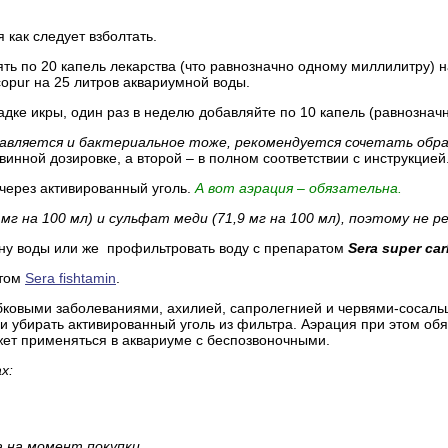
как следует взболтать.
ять по 20 капель лекарства (что равнозначно одному миллилитру) 
opur на 25 литров аквариумной воды.
адке икры, один раз в неделю добавляйте по 10 капель (равнозначн
обавляется и бактериальное тоже, рекомендуется сочетать обр
инной дозировке, а второй – в полном соответствии с инструкцией
 через активированный уголь.
А вот аэрация – обязательна.
мг на 100 мл) и сульфат меди (71,9 мг на 100 мл), поэтому не 
ену воды или же профильтровать воду с препаратом
Sera super ca
атом
Sera fishtamin
.
бковыми заболеваниями, ахилией, сапролегнией и червями-сосаль
и убирать активированный уголь из фильтра. Аэрация при этом обя
жет применяться в аквариуме с беспозвоночными.
х:
 на момент покупки.