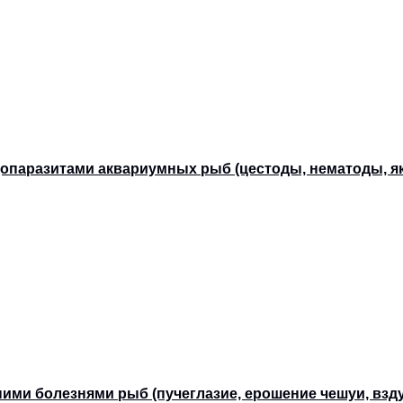
ндопаразитами аквариумных рыб (цестоды, нематоды, я
нними болезнями рыб (пучеглазие, ерошение чешуи, взд