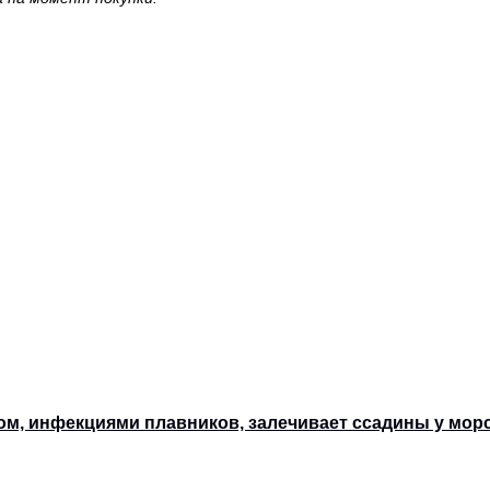
озом, инфекциями плавников, залечивает ссадины у мо