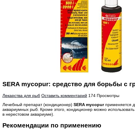
SERA mycopur: средство для борьбы с 
Лекарства для рыб
Оставить комментарий
174 Просмотры
Лечебный препарат (кондиционер)
SERA mycopur
применяется д
аквариумных рыб. Кроме этого, кондиционер можно использовать
в нерестовом аквариуме).
Рекомендации по применению