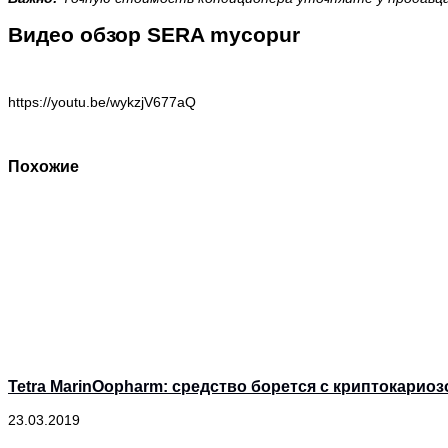
Видео обзор SERA mycopur
https://youtu.be/wykzjV677aQ
Похожие
Tetra MarinOopharm: средство борется с криптокари
23.03.2019