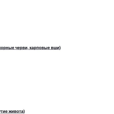
корные черви, карповые вши)
утие живота)