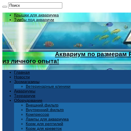
Крышки для аквариума
Тумбы под аквариум
Аквариум по размерам 
из личного опыта!
Главная
Новости
Зоомагазины
Ветеринарные клиники
Аквариумы
Террариум
Оборудование
Внешний фильтр
Внутренний фильтр
Компрессор
Лампы для аквариума
Корм для рептилий
Корм для креветок