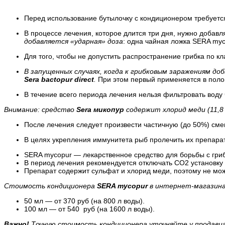
Перед использование бутылочку с кондиционером требуется 
В процессе лечения, которое длится три дня, нужно добавл
добавляется «ударная» доза
: одна чайная ложка SERA myc
Для того, чтобы не допустить распространение грибка по кл
В запущенных случаях
, когда к грибковым заражениям д
Sera bactopur direct
.
При этом первый применяется в полов
В течение всего периода лечения нельзя фильтровать воду
Внимание: средство
Sera микопур
содержит хлорид меди (11,8 
После лечения следует произвести частичную (до 50%) см
В целях укрепления иммунитета рыб пролечить их препар
SERA mycopur
— лекарственное средство для борьбы с гри
В период лечения рекомендуется отключать СО2 установку 
Препарат содержит сульфат и хлорид меди, поэтому не мо
Стоимость кондиционера
SERA mycopur
в интернет-магазина
50 мл — от
370 руб
(на 800 л воды).
100 мл — от
540 руб
(на 1600 л воды).
Важно!
Точную стоимость кондиционера уточняйте у продавца