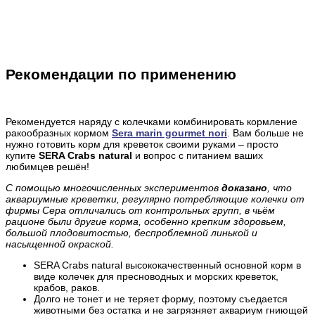
Рекомендации по применению
Рекомендуется наряду с колечками комбинировать кормление
ракообразных кормом
Sera marin gourmet nori
. Вам больше не
нужно готовить корм для креветок своими руками – просто
купите
SERA Crabs natural
и вопрос с питанием ваших
любимцев решён!
С помощью многочисленных экспериментов
доказано
, что
аквариумные креветки, регулярно потребляющие колечки от
фирмы Сера отличались от контрольных групп, в чьём
рационе были другие корма, особенно крепким здоровьем,
большой плодовитостью, беспроблемной линькой и
насыщенной окраской.
SERA Crabs natural
высококачественный основной корм в
виде колечек для пресноводных и морских креветок,
крабов, раков.
Долго не тонет и не теряет форму, поэтому съедается
животными без остатка и не загрязняет аквариум гниющей