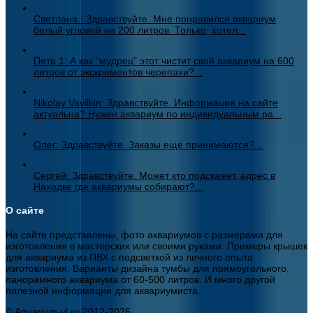
Светлана.: Здравствуйте. Мне понравился аквариум
белый угловой на 200 литров. Только, хотел...
Петр 1: А как "мудрец" этот чистит свой аквариум на 600
литров от экскрементов черепахи?...
Nikolay Vavilkin: Здравствуйте. Информация на сайте
актуальна? Нужен аквариум по индивидуальным ра...
Олег: Здравствуйте. Заказы еще принимаются?...
Сергей: Здравствуйте. Может кто подскажет, адрес в
Находке где аквариумы собирают?...
О сайте
На сайте представлены, фото аквариумов с размерами для
изготовления в мастерских или своими руками. Примеры крышек
для аквариума из ПВХ с подсветкой из личного опыта
изготовления. Варианты дизайна тумбы для прямоугольного,
панорамного аквариума от 60-500 литров. И много другой
полезной информации для аквариумиста.
© Aquarium-vl.ru
2012-2026