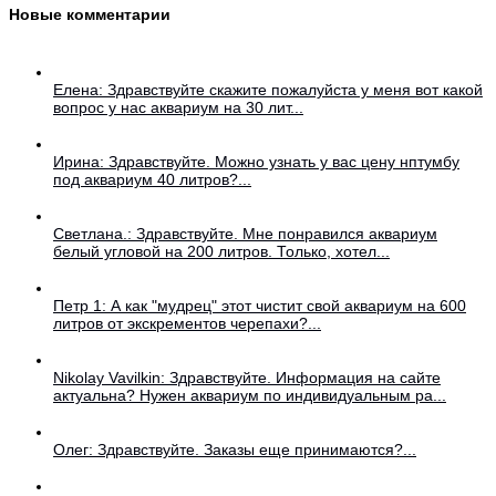
Новые комментарии
Елена: Здравствуйте скажите пожалуйста у меня вот какой
вопрос у нас аквариум на 30 лит...
Ирина: Здравствуйте. Можно узнать у вас цену нптумбу
под аквариум 40 литров?...
Светлана.: Здравствуйте. Мне понравился аквариум
белый угловой на 200 литров. Только, хотел...
Петр 1: А как "мудрец" этот чистит свой аквариум на 600
литров от экскрементов черепахи?...
Nikolay Vavilkin: Здравствуйте. Информация на сайте
актуальна? Нужен аквариум по индивидуальным ра...
Олег: Здравствуйте. Заказы еще принимаются?...