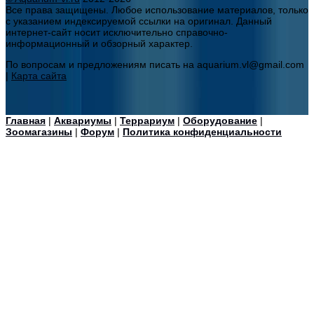
Все права защищены. Любое использование материалов, только
с указанием индексируемой ссылки на оригинал. Данный
интернет-сайт носит исключительно справочно-
информационный и обзорный характер.
По вопросам и предложениям писать на aquarium.vl@gmail.com
|
Карта сайта
Главная
|
Аквариумы
|
Террариум
|
Оборудование
|
Зоомагазины
|
Форум
|
Политика конфиденциальности