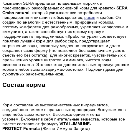
Компания SERA предлагает владельцам морских и
пресноводных ракообразных основной корм для креветок
SERA
Crabs natural
, который учитывает все потребности
пищеварения и питания любых креветок,
раков
и крабов. Он
создан по аналогии с естественным, природным кормом,
поэтому комфортен для ракообразных, укрепляет их здоровье и
иммунитет, а также способствует их яркому окрасу и
поддерживает в период линьки. «Крабс натурал» соответствует
понятию лучший корм для рыбок сера,
предотвращает
загрязнение воды
, поскольку медленно погружается и долго
сохраняет свою форму (что позволяет беспозвоночным успеть
съесть его без остатка). Для многих креветок, чувствительных к
превышению уровня нитратов и аммиака, чистота воды
жизненно важна. Это является дополнительным преимуществом
корма в небольших аквариумах-биотопах. Подходит даже для
сухопутных раков-отшельников.
Состав корма
Корм составлен из высококачественных ингредиентов,
соединённых вместе в правильных пропорциях. Выпускается в
виде небольших колечек. Высококалориен и легко
усвояем. Включает в себя питательные вещества, которые все
вместе составляют формулу
VITAL-IMMUNE-
PROTECT Formula
(Жизне-Иммуно-Защита).