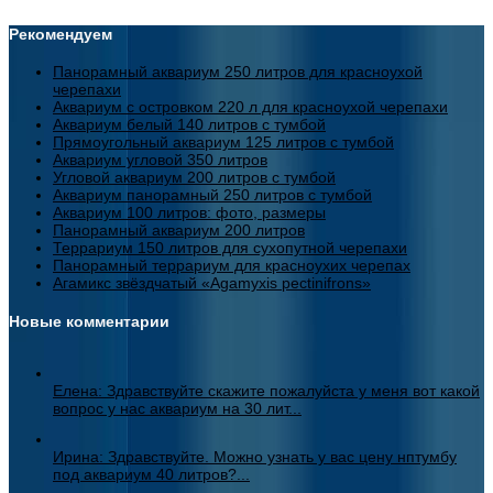
Рекомендуем
Панорамный аквариум 250 литров для красноухой
черепахи
Аквариум с островком 220 л для красноухой черепахи
Аквариум белый 140 литров с тумбой
Прямоугольный аквариум 125 литров с тумбой
Аквариум угловой 350 литров
Угловой аквариум 200 литров с тумбой
Аквариум панорамный 250 литров с тумбой
Аквариум 100 литров: фото, размеры
Панорамный аквариум 200 литров
Террариум 150 литров для сухопутной черепахи
Панорамный террариум для красноухих черепах
Агамикс звёздчатый «Agamyxis pectinifrons»
Новые комментарии
Елена: Здравствуйте скажите пожалуйста у меня вот какой
вопрос у нас аквариум на 30 лит...
Ирина: Здравствуйте. Можно узнать у вас цену нптумбу
под аквариум 40 литров?...