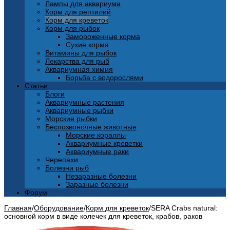
Лампы для аквариума
Корм для рептилий
Корм для креветок
Корм для рыбок
Замороженные корма
Сухие корма
Витамины для рыбок
Лекарства для рыб
Аквариумная химия
Борьба с водорослями
Статьи
Блоги
Аквариумные растения
Аквариумные рыбки
Морские рыбки
Беспозвоночные животные
Морские кораллы
Аквариумные креветки
Аквариумные раки
Черепахи
Болезни рыб
Незаразные болезни
Заразные болезни
Форум
Главная
/
Оборудование
/
Корм для креветок
/
SERA Crabs natural:
основной корм в виде колечек для креветок, крабов, раков