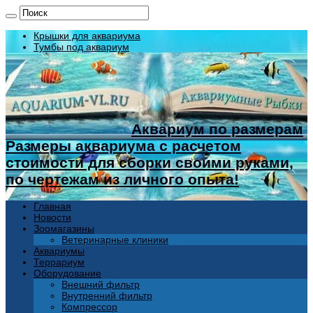
Крышки для аквариума
Тумбы под аквариум
Аквариум по размерам
Размеры аквариума с расчетом
стоимости для сборки своими руками,
по чертежам из личного опыта!
Главная
Новости
Зоомагазины
Ветеринарные клиники
Аквариумы
Террариум
Оборудование
Внешний фильтр
Внутренний фильтр
Компрессор