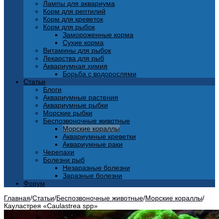
Лампы для аквариума
Корм для рептилий
Корм для креветок
Корм для рыбок
Замороженные корма
Сухие корма
Витамины для рыбок
Лекарства для рыб
Аквариумная химия
Борьба с водорослями
Статьи
Блоги
Аквариумные растения
Аквариумные рыбки
Морские рыбки
Беспозвоночные животные
Морские кораллы
Аквариумные креветки
Аквариумные раки
Черепахи
Болезни рыб
Незаразные болезни
Заразные болезни
Форум
Главная
/
Статьи
/
Беспозвоночные животные
/
Морские кораллы
/
Кауластрея «Caulastrea spp»