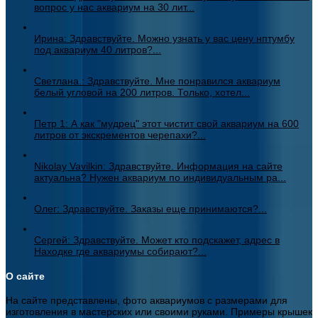
вопрос у нас аквариум на 30 лит...
Ирина: Здравствуйте. Можно узнать у вас цену нптумбу
под аквариум 40 литров?...
Светлана.: Здравствуйте. Мне понравился аквариум
белый угловой на 200 литров. Только, хотел...
Петр 1: А как "мудрец" этот чистит свой аквариум на 600
литров от экскрементов черепахи?...
Nikolay Vavilkin: Здравствуйте. Информация на сайте
актуальна? Нужен аквариум по индивидуальным ра...
Олег: Здравствуйте. Заказы еще принимаются?...
Сергей: Здравствуйте. Может кто подскажет, адрес в
Находке где аквариумы собирают?...
О сайте
На сайте представлены, фото аквариумов с размерами для
изготовления в мастерских или своими руками. Примеры крышек