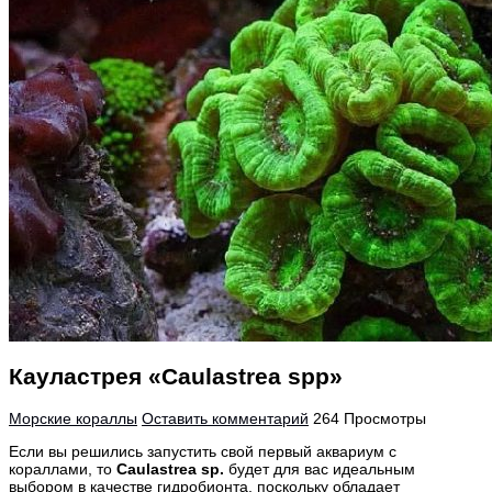
Кауластрея «Caulastrea spp»
Морские кораллы
Оставить комментарий
264 Просмотры
Если вы решились запустить свой первый аквариум с
кораллами, то
Caulastrea sp.
будет для вас идеальным
выбором в качестве гидробионта, поскольку обладает