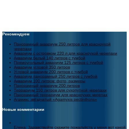
Рекомендуем
Панорамный аквариум 250 литров для красноухой
черепахи
Аквариум с островком 220 л для красноухой черепахи
Аквариум белый 140 литров с тумбой
Прямоугольный аквариум 125 литров с тумбой
Аквариум угловой 350 литров
Угловой аквариум 200 литров с тумбой
Аквариум панорамный 250 литров с тумбой
Аквариум 100 литров: фото, размеры
Панорамный аквариум 200 литров
Террариум 150 литров для сухопутной черепахи
Панорамный террариум для красноухих черепах
Агамикс звёздчатый «Agamyxis pectinifrons»
Новые комментарии
Елена: Здравствуйте скажите пожалуйста у меня вот какой