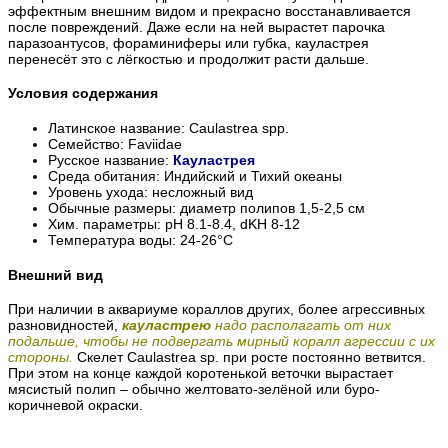
эффектным внешним видом и прекрасно восстанавливается
после повреждений. Даже если на ней вырастет парочка
паразоантусов, фораминиферы или губка, кауластрея
перенесёт это с лёгкостью и продолжит расти дальше.
Условия содержания
Латинское название: Caulastrea spp.
Семейство: Faviidae
Русское название:
Кауластрея
Среда обитания: Индийский и Тихий океаны
Уровень ухода: несложный вид
Обычные размеры: диаметр полипов 1,5-2,5 см
Хим. параметры: pH 8.1-8.4, dKH 8-12
Температура воды: 24-26°С
Внешний вид
При наличии в аквариуме кораллов других, более агрессивных
разновидностей,
кауластрею
надо располагать от них
подальше, чтобы не подвергать мирный коралл агрессии с их
стороны.
Скелет Caulastrea sp. при росте постоянно ветвится.
При этом на конце каждой коротенькой веточки вырастает
мясистый полип – обычно желтовато-зелёной или буро-
коричневой окраски.