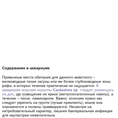
Содержание в аквариуме
Привычные места обитания для данного животного –
мелководные тихие лагуны или же более глубоководные зоны
рифа, в которых течение практически не ощущается.
В
аквариуме морские кораллы
Caulastrea sp
. следует размещать
на дне
, где
освещение
не яркое (металлогалогенные лампы), а
течение
– тихое, ламинарное.
Важно
: колонию нужно как
следует укрепить на грунте (лучше приклеить), иначе она
опрокинется и полипы травмируются. Несмотря на
нетребовательный характер, лишняя бактериальная инфекция
для кауластреи нежелательна.