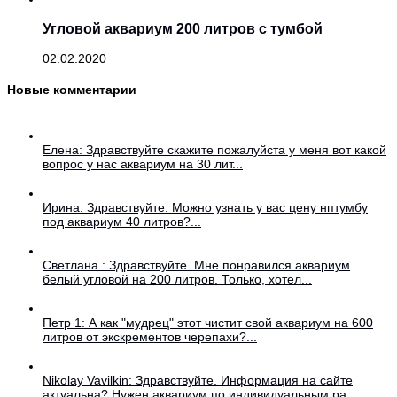
Угловой аквариум 200 литров с тумбой
02.02.2020
Новые комментарии
Елена: Здравствуйте скажите пожалуйста у меня вот какой
вопрос у нас аквариум на 30 лит...
Ирина: Здравствуйте. Можно узнать у вас цену нптумбу
под аквариум 40 литров?...
Светлана.: Здравствуйте. Мне понравился аквариум
белый угловой на 200 литров. Только, хотел...
Петр 1: А как "мудрец" этот чистит свой аквариум на 600
литров от экскрементов черепахи?...
Nikolay Vavilkin: Здравствуйте. Информация на сайте
актуальна? Нужен аквариум по индивидуальным ра...