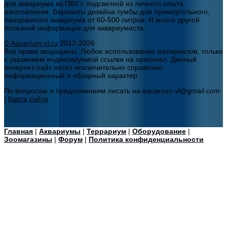
для аквариума из ПВХ с подсветкой из личного опыта
изготовления. Варианты дизайна тумбы для прямоугольного,
панорамного аквариума от 60-500 литров. И много другой
полезной информации для аквариумиста.
© Aquarium-vl.ru
2012-2026
Все права защищены. Любое использование материалов, только
с указанием индексируемой ссылки на оригинал. Данный
интернет-сайт носит исключительно справочно-
информационный и обзорный характер.
По вопросам и предложениям писать на aquarium.vl@gmail.com
|
Карта сайта
Главная
|
Аквариумы
|
Террариум
|
Оборудование
|
Зоомагазины
|
Форум
|
Политика конфиденциальности