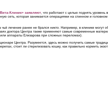
«Вита-Клиник» заявляют
, что работают с целью поднять уровень
рную сеть, которая занимается операциями на спинном и головном
 чьё лечение ранее не брался никто. Например, в клинике могут о
случаях доктора Центра также применяют самые современные матер
 или аппараты Елизарова при сложных переломах).
ационаре Центра. Разумеется, здесь можно получить самые тради
репах, стоит ли стерилизовать кошку, как правильно кормить экзо