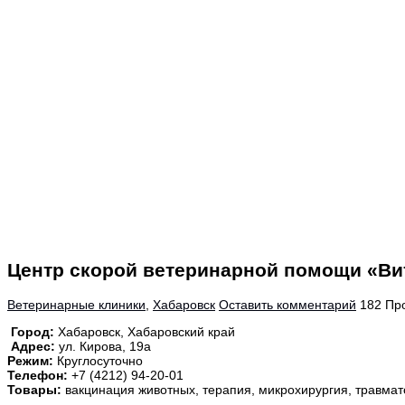
Центр скорой ветеринарной помощи «Ви
Ветеринарные клиники
,
Хабаровск
Оставить комментарий
182 Пр
Город:
Хабаровск, Хабаровский край
Адрес:
ул. Кирова, 19а
Режим:
Круглосуточно
Телефон:
+7 (4212) 94-20-01
Товары:
вакцинация животных, терапия, микрохирургия, травмато