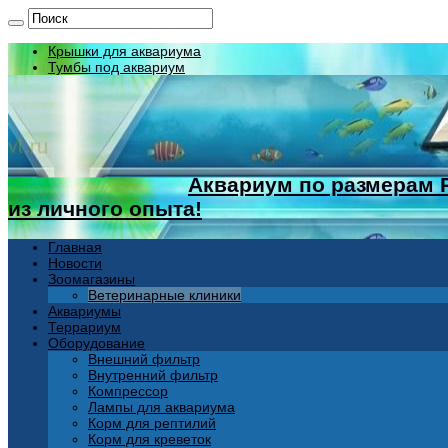
Крышки для аквариума
Тумбы под аквариум
Аквариум по размерам 
из личного опыта!
Главная
Новости
Зоомагазины
Ветеринарные клиники
Аквариумы
Террариум
Оборудование
Внешний фильтр
Внутренний фильтр
Компрессор
Лампы для аквариума
Корм для рептилий
Корм для креветок