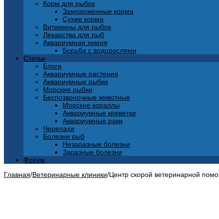
Корм для рыбок
Замороженные корма
Сухие корма
Витамины для рыбок
Лекарства для рыб
Аквариумная химия
Борьба с водорослями
Статьи
Блоги
Аквариумные растения
Аквариумные рыбки
Морские рыбки
Беспозвоночные животные
Морские кораллы
Аквариумные креветки
Аквариумные раки
Черепахи
Болезни рыб
Незаразные болезни
Заразные болезни
Форум
Главная
/
Ветеринарные клиники
/
Центр скорой ветеринарной пом