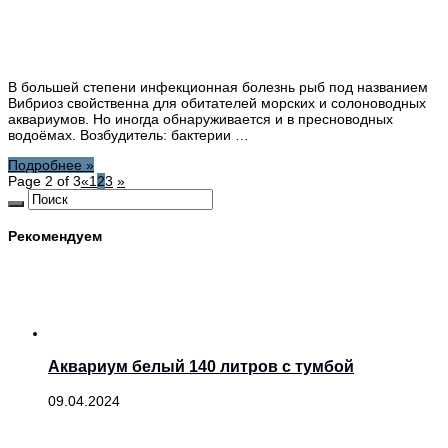
В большей степени инфекционная болезнь рыб под названием
Вибриоз свойственна для обитателей морских и солоноводных
аквариумов. Но иногда обнаруживается и в пресноводных
водоёмах. Возбудитель: бактерии …
Подробнее »
Page 2 of 3
«
1
2
3
»
Рекомендуем
Аквариум белый 140 литров с тумбой
09.04.2024