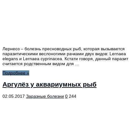
Лернеоз – болезнь пресноводных рыб, которая вызывается
паразитическими веслоногими рачками двух видов: Lernaea
elegans и Lernaea cyprinacea. Кстати говоря, данный паразит
считается родственным видом для …
Подробнее »
Аргулёз у аквариумных рыб
02.05.2017
Заразные болезни
0
244