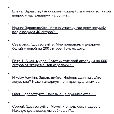
Елена: Здравствуйте скажите пожалуйста у меня вот какой
вопрос у нас аквариум на 30 лит...
Ирина: Здравствуйте. Можно узнать у вас цену нптумбу
под аквариум 40 литров?...
Светлана.: Здравствуйте. Мне понравился аквариум
белый угловой на 200 литров. Только, хотел...
Петр 1: А как "мудрец" этот чистит свой аквариум на 600
литров от экскрементов черепахи?...
Nikolay Vavilkin: Здравствуйте. Информация на сайте
актуальна? Нужен аквариум по индивидуальным ра...
Олег: Здравствуйте. Заказы еще принимаются?...
Сергей: Здравствуйте. Может кто подскажет, адрес в
Находке где аквариумы собирают?...