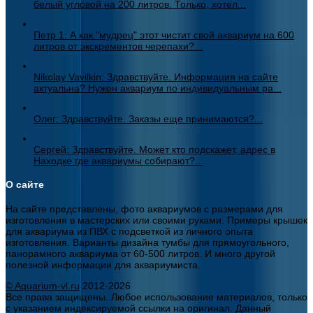
белый угловой на 200 литров. Только, хотел...
Петр 1: А как "мудрец" этот чистит свой аквариум на 600
литров от экскрементов черепахи?...
Nikolay Vavilkin: Здравствуйте. Информация на сайте
актуальна? Нужен аквариум по индивидуальным ра...
Олег: Здравствуйте. Заказы еще принимаются?...
Сергей: Здравствуйте. Может кто подскажет, адрес в
Находке где аквариумы собирают?...
О сайте
На сайте представлены, фото аквариумов с размерами для
изготовления в мастерских или своими руками. Примеры крышек
для аквариума из ПВХ с подсветкой из личного опыта
изготовления. Варианты дизайна тумбы для прямоугольного,
панорамного аквариума от 60-500 литров. И много другой
полезной информации для аквариумиста.
© Aquarium-vl.ru
2012-2026
Все права защищены. Любое использование материалов, только
с указанием индексируемой ссылки на оригинал. Данный