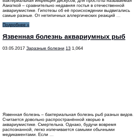
Бактериальная инфекция дискусов, для простоты называемая
Азиаткой – сравнительно недавняя гостья в отечественной
аквариумистике. Гипотезы об её происхождении выдвигались
самые разные. От нетипичных аллергических реакций …
Подробнее »
Язвенная болезнь аквариумных рыб
03.05.2017
Заразные болезни
13
1,064
Язвенная болезнь – бактериальная болезнь рыб разных видов.
Считается довольно распространённой хворью в
аквариумистике. Смертельна. Однако, будучи вовремя
распознанной, легко излечивается самыми обычными
медикаментами. Если …