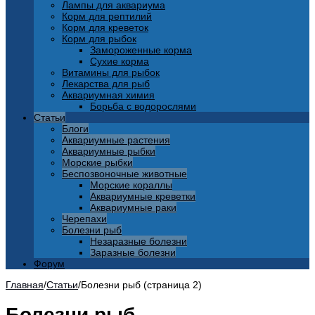
Лампы для аквариума
Корм для рептилий
Корм для креветок
Корм для рыбок
Замороженные корма
Сухие корма
Витамины для рыбок
Лекарства для рыб
Аквариумная химия
Борьба с водорослями
Статьи
Блоги
Аквариумные растения
Аквариумные рыбки
Морские рыбки
Беспозвоночные животные
Морские кораллы
Аквариумные креветки
Аквариумные раки
Черепахи
Болезни рыб
Незаразные болезни
Заразные болезни
Форум
Главная
/
Статьи
/
Болезни рыб (страница 2)
Болезни рыб