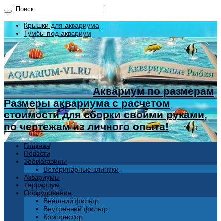
Крышки для аквариума
Тумбы под аквариум
Аквариум по размерам
Размеры аквариума с расчетом
стоимости для сборки своими руками,
по чертежам из личного опыта!
Главная
Новости
Зоомагазины
Ветеринарные клиники
Аквариумы
Террариум
Оборудование
Внешний фильтр
Внутренний фильтр
Компрессор