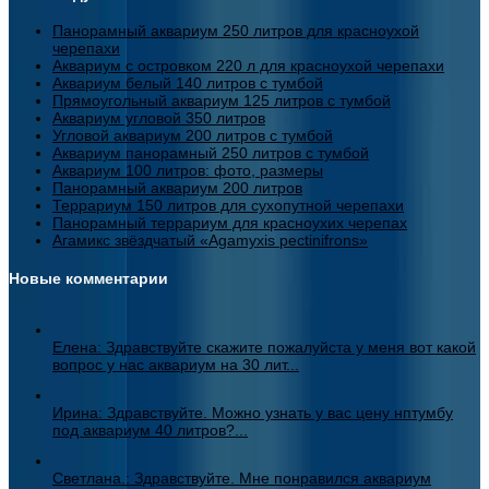
Панорамный аквариум 250 литров для красноухой
черепахи
Аквариум с островком 220 л для красноухой черепахи
Аквариум белый 140 литров с тумбой
Прямоугольный аквариум 125 литров с тумбой
Аквариум угловой 350 литров
Угловой аквариум 200 литров с тумбой
Аквариум панорамный 250 литров с тумбой
Аквариум 100 литров: фото, размеры
Панорамный аквариум 200 литров
Террариум 150 литров для сухопутной черепахи
Панорамный террариум для красноухих черепах
Агамикс звёздчатый «Agamyxis pectinifrons»
Новые комментарии
Елена: Здравствуйте скажите пожалуйста у меня вот какой
вопрос у нас аквариум на 30 лит...
Ирина: Здравствуйте. Можно узнать у вас цену нптумбу
под аквариум 40 литров?...
Светлана.: Здравствуйте. Мне понравился аквариум