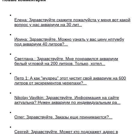
Елена: Здравствуйте скажите пожалуйста у меня вот какой
вопрос у нас аквариум на 30 лит...
Ирина: Здравствуйте. Можно узнать у вас цену нптумбу
под аквариум 40 литров?...
Светлана.: Здравствуйте. Мне понравился аквариум
белый угловой на 200 литров. Только, хотел...
Петр 1: А как "мудрец" этот чистит свой аквариум на 600
литров от экскрементов черепахи?...
Nikolay Vavilkin: Здравствуйте. Информация на сайте
актуальна? Нужен аквариум по индивидуальным ра...
Олег: Здравствуйте. Заказы еще принимаются?...
Сергей: Здравствуйте. Может кто подскажет, адрес в