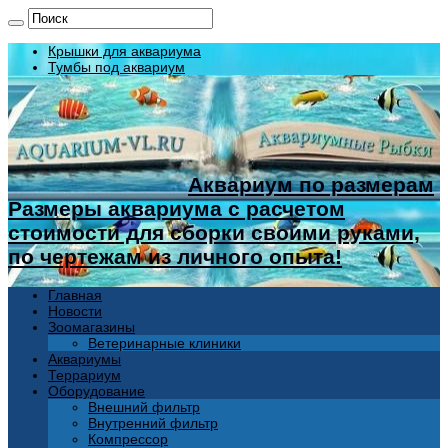
Крышки для аквариума
Тумбы под аквариум
Аквариум по размерам
Размеры аквариума с расчетом
стоимости для сборки своими руками,
по чертежам из личного опыта!
Главная
Новости
Зоомагазины
Ветеринарные клиники
Аквариумы
Террариум
Оборудование
Внешний фильтр
Внутренний фильтр
Компрессор