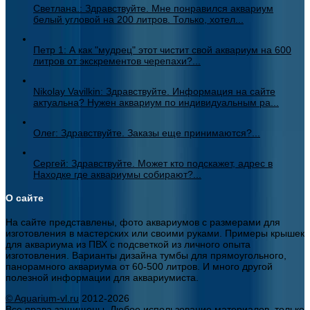
Светлана.: Здравствуйте. Мне понравился аквариум
белый угловой на 200 литров. Только, хотел...
Петр 1: А как "мудрец" этот чистит свой аквариум на 600
литров от экскрементов черепахи?...
Nikolay Vavilkin: Здравствуйте. Информация на сайте
актуальна? Нужен аквариум по индивидуальным ра...
Олег: Здравствуйте. Заказы еще принимаются?...
Сергей: Здравствуйте. Может кто подскажет, адрес в
Находке где аквариумы собирают?...
О сайте
На сайте представлены, фото аквариумов с размерами для
изготовления в мастерских или своими руками. Примеры крышек
для аквариума из ПВХ с подсветкой из личного опыта
изготовления. Варианты дизайна тумбы для прямоугольного,
панорамного аквариума от 60-500 литров. И много другой
полезной информации для аквариумиста.
© Aquarium-vl.ru
2012-2026
Все права защищены. Любое использование материалов, только