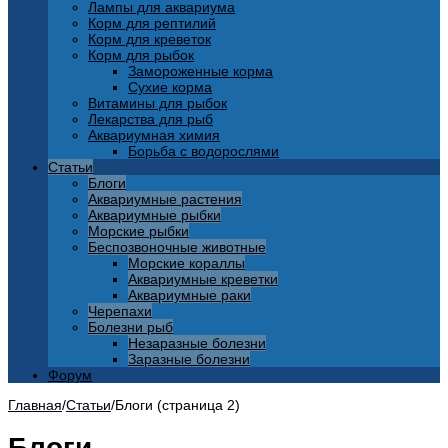
Лампы для аквариума
Корм для рептилий
Корм для креветок
Корм для рыбок
Замороженные корма
Сухие корма
Витамины для рыбок
Лекарства для рыб
Аквариумная химия
Борьба с водорослями
Статьи
Блоги
Аквариумные растения
Аквариумные рыбки
Морские рыбки
Беспозвоночные животные
Морские кораллы
Аквариумные креветки
Аквариумные раки
Черепахи
Болезни рыб
Незаразные болезни
Заразные болезни
Форум
Главная
/
Статьи
/
Блоги (страница 2)
Блоги