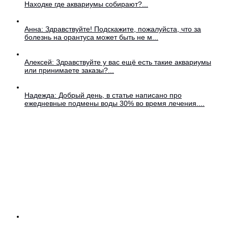
Находке где аквариумы собирают?...
Анна: Здравствуйте! Подскажите, пожалуйста, что за
болезнь на орантуса может быть не м...
Алексей: Здравствуйте у вас ещё есть такие аквариумы
или принимаете заказы?...
Надежда: Добрый день, в статье написано про
ежедневные подмены воды 30% во время лечения....