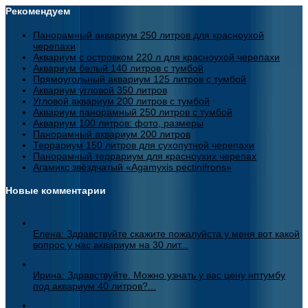
Рекомендуем
Панорамный аквариум 250 литров для красноухой
черепахи
Аквариум с островком 220 л для красноухой черепахи
Аквариум белый 140 литров с тумбой
Прямоугольный аквариум 125 литров с тумбой
Аквариум угловой 350 литров
Угловой аквариум 200 литров с тумбой
Аквариум панорамный 250 литров с тумбой
Аквариум 100 литров: фото, размеры
Панорамный аквариум 200 литров
Террариум 150 литров для сухопутной черепахи
Панорамный террариум для красноухих черепах
Агамикс звёздчатый «Agamyxis pectinifrons»
Новые комментарии
Елена: Здравствуйте скажите пожалуйста у меня вот какой
вопрос у нас аквариум на 30 лит...
Ирина: Здравствуйте. Можно узнать у вас цену нптумбу
под аквариум 40 литров?...