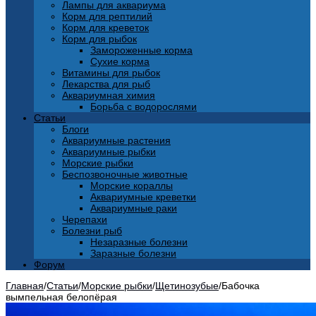
Лампы для аквариума
Корм для рептилий
Корм для креветок
Корм для рыбок
Замороженные корма
Сухие корма
Витамины для рыбок
Лекарства для рыб
Аквариумная химия
Борьба с водорослями
Статьи
Блоги
Аквариумные растения
Аквариумные рыбки
Морские рыбки
Беспозвоночные животные
Морские кораллы
Аквариумные креветки
Аквариумные раки
Черепахи
Болезни рыб
Незаразные болезни
Заразные болезни
Форум
Главная
/
Статьи
/
Морские рыбки
/
Щетинозубые
/
Бабочка
вымпельная белопёрая