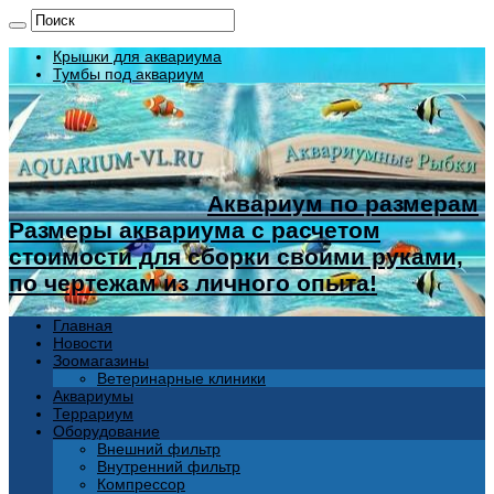
Крышки для аквариума
Тумбы под аквариум
Аквариум по размерам
Размеры аквариума с расчетом
стоимости для сборки своими руками,
по чертежам из личного опыта!
Главная
Новости
Зоомагазины
Ветеринарные клиники
Аквариумы
Террариум
Оборудование
Внешний фильтр
Внутренний фильтр
Компрессор