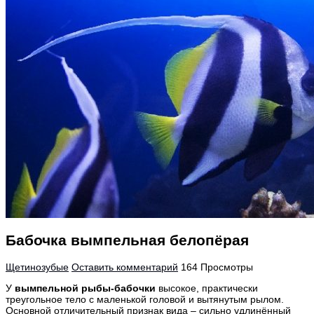
Бабочка вымпельная белопёрая
Щетинозубые
Оставить комментарий
164 Просмотры
У
вымпельной рыбы-бабочки
высокое, практически
треугольное тело с маленькой головой и вытянутым рылом.
Основной отличительный признак вида – сильно удлинённый