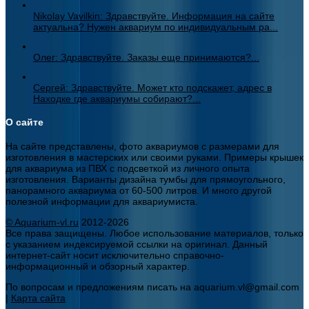
Nikolay Vavilkin: Здравствуйте. Информация на сайте
актуальна? Нужен аквариум по индивидуальным ра...
Олег: Здравствуйте. Заказы еще принимаются?...
Сергей: Здравствуйте. Может кто подскажет, адрес в
Находке где аквариумы собирают?...
О сайте
На сайте представлены, фото аквариумов с размерами для
изготовления в мастерских или своими руками. Примеры крышек
для аквариума из ПВХ с подсветкой из личного опыта
изготовления. Варианты дизайна тумбы для прямоугольного,
панорамного аквариума от 60-500 литров. И много другой
полезной информации для аквариумиста.
© Aquarium-vl.ru
2012-2026
Все права защищены. Любое использование материалов, только
с указанием индексируемой ссылки на оригинал. Данный
интернет-сайт носит исключительно справочно-
информационный и обзорный характер.
По вопросам и предложениям писать на aquarium.vl@gmail.com
|
Карта сайта