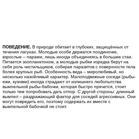
ПОВЕДЕНИЕ.
В природе обитает в глубоких, защищённых от
течения лагунах. Молодые особи держатся поодиночке,
взрослые – парами, лишь иногда объединяясь в большие стаи.
Питается зоопланктоном, а молодые рыбки изредка берут на
себя роль чистильщиков, собирая паразитов с поверхности тела
более крупных рыб.
Особенность вида
– миролюбивый, но
несколько назойливый характер. Малоподвижные соседи (рыбы-
ежи, кузовки) иногда страдают от излишнего любопытства
вымпельной рыбы-бабочки, которая быстро прячется, стоит
только тем попробовать дать отпор. С другой стороны: длинный
вымпел – раздражающий фактор для соседей агрессивных. Они
могут повредить его, поэтому содержать их вместе с
вымпельной бабочкой не стоит.