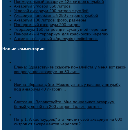
Прямоугольный аквариум 125 литров с тумбой
Аквариум угловой 350 литров
Угловой аквариум 200 литров с тумбой
Аквариум панорамный 250 литров с тумбой
Аквариум 100 литров: фото, размеры
Панорамный аквариум 200 литров
Террариум 150 литров для сухопутной черепахи
Панорамный террариум для красноухих черепах
Агамикс звёздчатый «Agamyxis pectinifrons»
Новые комментарии
Елена: Здравствуйте скажите пожалуйста у меня вот какой
вопрос у нас аквариум на 30 лит...
Ирина: Здравствуйте. Можно узнать у вас цену нптумбу
под аквариум 40 литров?...
Светлана.: Здравствуйте. Мне понравился аквариум
белый угловой на 200 литров. Только, хотел...
Петр 1: А как "мудрец" этот чистит свой аквариум на 600
литров от экскрементов черепахи?...