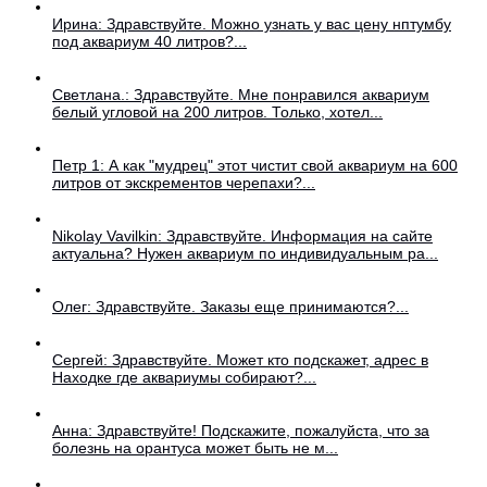
Ирина: Здравствуйте. Можно узнать у вас цену нптумбу
под аквариум 40 литров?...
Светлана.: Здравствуйте. Мне понравился аквариум
белый угловой на 200 литров. Только, хотел...
Петр 1: А как "мудрец" этот чистит свой аквариум на 600
литров от экскрементов черепахи?...
Nikolay Vavilkin: Здравствуйте. Информация на сайте
актуальна? Нужен аквариум по индивидуальным ра...
Олег: Здравствуйте. Заказы еще принимаются?...
Сергей: Здравствуйте. Может кто подскажет, адрес в
Находке где аквариумы собирают?...
Анна: Здравствуйте! Подскажите, пожалуйста, что за
болезнь на орантуса может быть не м...