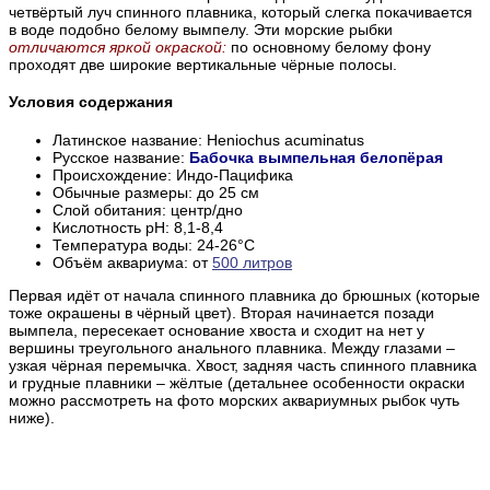
четвёртый луч спинного плавника, который слегка покачивается
в воде подобно белому вымпелу. Эти морские рыбки
отличаются яркой окраской:
по основному белому фону
проходят две широкие вертикальные чёрные полосы.
Условия содержания
Латинское название: Heniochus acuminatus
Русское название:
Бабочка вымпельная белопёрая
Происхождение: Индо-Пацифика
Обычные размеры: до 25 см
Слой обитания: центр/дно
Кислотность pH: 8,1-8,4
Температура воды: 24-26°С
Объём аквариума: от
500 литров
Первая идёт от начала спинного плавника до брюшных (которые
тоже окрашены в чёрный цвет). Вторая начинается позади
вымпела, пересекает основание хвоста и сходит на нет у
вершины треугольного анального плавника. Между глазами –
узкая чёрная перемычка. Хвост, задняя часть спинного плавника
и грудные плавники – жёлтые (детальнее особенности окраски
можно рассмотреть на фото морских аквариумных рыбок чуть
ниже).