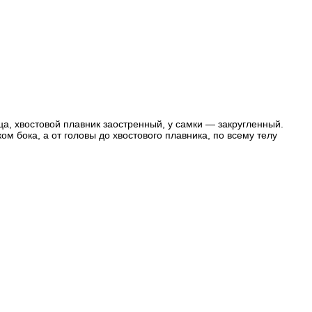
ца
, хвостовой плавник заостренный, у самки — закругленный.
м бока, а от головы до хвостового плавника, по всему телу