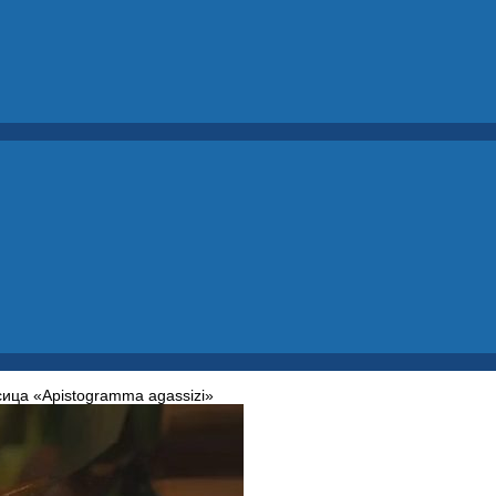
ица «Apistogramma agassizi»