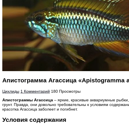
Апистограмма Агассица «Apistogramma a
Цихлиды
1 Комментарий
180 Просмотры
Апистограммы Агассица
– яркие, красивые аквариумные рыбки
грунт. Правда, они довольно
требовательны к условиям содержан
красотка Агассица заболеет и погибнет.
Условия содержания