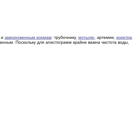
м и
замороженным кормам
: трубочнику,
мотылю
, артемии,
коретре
.
анным. Поскольку для апистограмм крайне важна чистота воды,