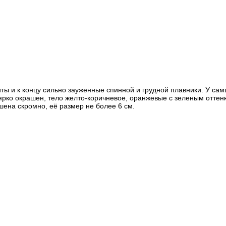
иты и к концу сильно зауженные спинной и грудной плавники.
У сам
рко окрашен, тело желто-коричневое, оранжевые с зеленым оттенко
шена скромно, её размер не более 6 см.