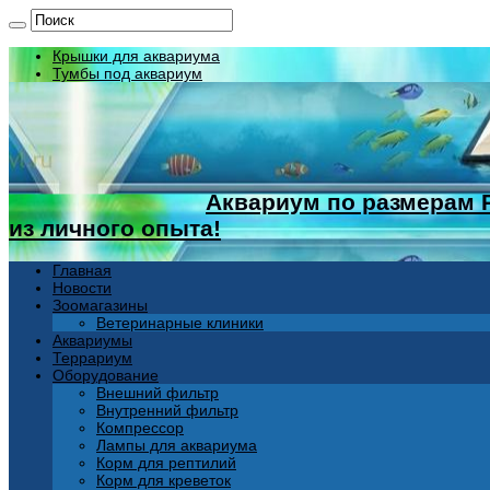
Крышки для аквариума
Тумбы под аквариум
Аквариум по размерам 
из личного опыта!
Главная
Новости
Зоомагазины
Ветеринарные клиники
Аквариумы
Террариум
Оборудование
Внешний фильтр
Внутренний фильтр
Компрессор
Лампы для аквариума
Корм для рептилий
Корм для креветок