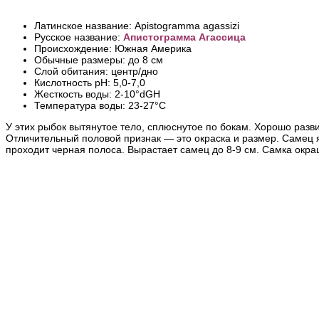
Латинское название: Apistogramma agassizi
Русское название:
Апистограмма Агассица
Происхождение: Южная Америка
Обычные размеры: до 8 см
Слой обитания: центр/дно
Кислотность pH: 5,0-7,0
Жесткость воды: 2-10°dGH
Температура воды: 23-27°С
У этих рыбок вытянутое тело, сплюснутое по бокам. Хорошо разв
Отличительный половой признак — это окраска и размер. Самец я
проходит черная полоса. Вырастает самец до 8-9 см. Самка окра