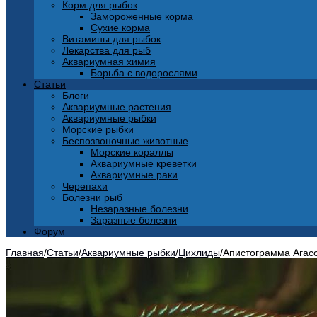
Корм для рыбок
Замороженные корма
Сухие корма
Витамины для рыбок
Лекарства для рыб
Аквариумная химия
Борьба с водорослями
Статьи
Блоги
Аквариумные растения
Аквариумные рыбки
Морские рыбки
Беспозвоночные животные
Морские кораллы
Аквариумные креветки
Аквариумные раки
Черепахи
Болезни рыб
Незаразные болезни
Заразные болезни
Форум
Главная
/
Статьи
/
Аквариумные рыбки
/
Цихлиды
/
Апистограмма Агасс