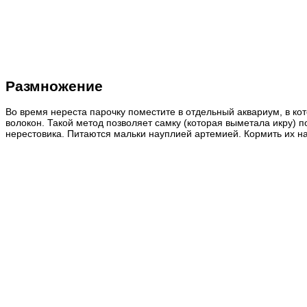
Размножение
Во время нереста парочку поместите в отдельный аквариум, в ко
волокон. Такой метод позволяет самку (которая выметала икру) 
нерестовика. Питаются мальки науплией артемией.
Кормить
их на