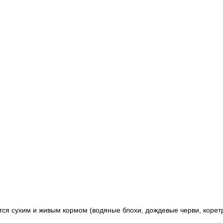
тся
сухим и живым кормом (водяные блохи, дождевые черви, корет