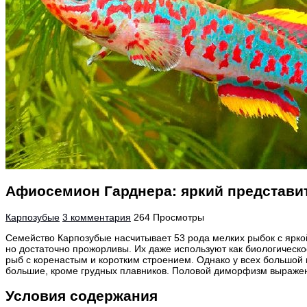
Афиосемион Гарднера: яркий представи
Карпозубые
3 комментария
264 Просмотры
Семейство Карпозубые насчитывает 53 рода мелких рыбок с ярко
но достаточно прожорливы. Их даже используют как биологическо
рыб с коренастым и коротким строением. Однако у всех большой 
большие, кроме грудных плавников.
Половой диморфизм
выражен
Условия содержания