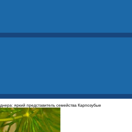
нера: яркий представитель семейства Карпозубые