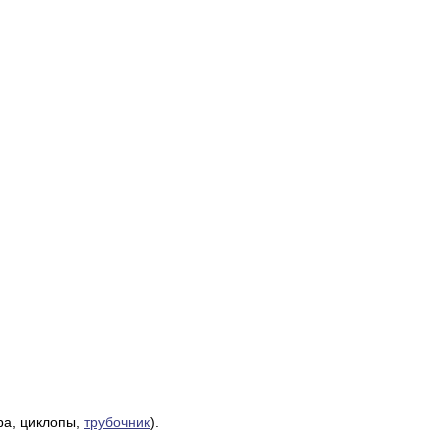
ра, циклопы,
трубочник
).