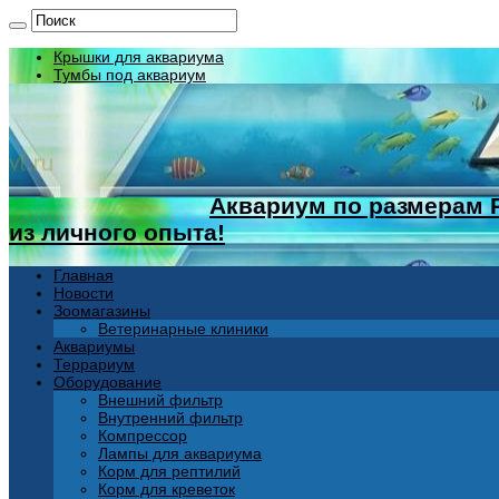
Крышки для аквариума
Тумбы под аквариум
Аквариум по размерам 
из личного опыта!
Главная
Новости
Зоомагазины
Ветеринарные клиники
Аквариумы
Террариум
Оборудование
Внешний фильтр
Внутренний фильтр
Компрессор
Лампы для аквариума
Корм для рептилий
Корм для креветок