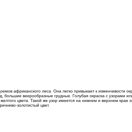
оемов африканского леса. Она легко привыкает к изменчивости о
ад, большие веерообразные грудные. Голубая окраска с узорами ил
 желтого цвета. Такой же узор имеется на нижнем и верхнем крае х
ричнево-золотистый цвет.