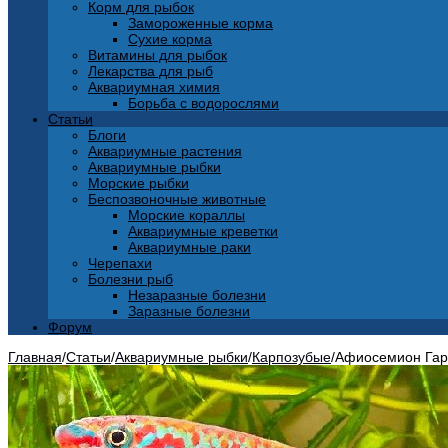
Корм для рыбок
Замороженные корма
Сухие корма
Витамины для рыбок
Лекарства для рыб
Аквариумная химия
Борьба с водорослями
Статьи
Блоги
Аквариумные растения
Аквариумные рыбки
Морские рыбки
Беспозвоночные животные
Морские кораллы
Аквариумные креветки
Аквариумные раки
Черепахи
Болезни рыб
Незаразные болезни
Заразные болезни
Форум
Главная
/
Статьи
/
Аквариумные рыбки
/
Карпозубые
/
Афиосемион Гард