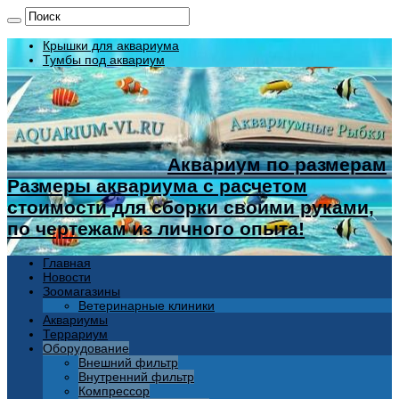
Крышки для аквариума
Тумбы под аквариум
Аквариум по размерам
Размеры аквариума с расчетом
стоимости для сборки своими руками,
по чертежам из личного опыта!
Главная
Новости
Зоомагазины
Ветеринарные клиники
Аквариумы
Террариум
Оборудование
Внешний фильтр
Внутренний фильтр
Компрессор