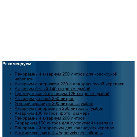
Рекомендуем
Панорамный аквариум 250 литров для красноухой
черепахи
Аквариум с островком 220 л для красноухой черепахи
Аквариум белый 140 литров с тумбой
Прямоугольный аквариум 125 литров с тумбой
Аквариум угловой 350 литров
Угловой аквариум 200 литров с тумбой
Аквариум панорамный 250 литров с тумбой
Аквариум 100 литров: фото, размеры
Панорамный аквариум 200 литров
Террариум 150 литров для сухопутной черепахи
Панорамный террариум для красноухих черепах
Агамикс звёздчатый «Agamyxis pectinifrons»