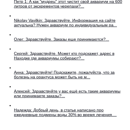
Петр 1: А как "мудрец" этот чистит свой аквариум на 600
литров от экскрементов черепахи?...
Nikolay Vavilkin: Здравствуйте. Информация на сайте
актуальна? Нужен аквариум по индивидуальным ра...
Олег: Здравствуйте. Заказы еще принимаются?...
Сергей: Здравствуйте. Может кто подскажет, адрес в
Находке где аквариумы собирают?...
Анна: Здравствуйте! Подскажите, пожалуйста, что за
болезнь на орантуса может быть не м...
Алексей: Здравствуйте у вас ещё есть такие аквариумы
или принимаете заказы?...
Надежда: Добрый день, в статье написано про
ежедневные подмены воды 30% во время лечения....