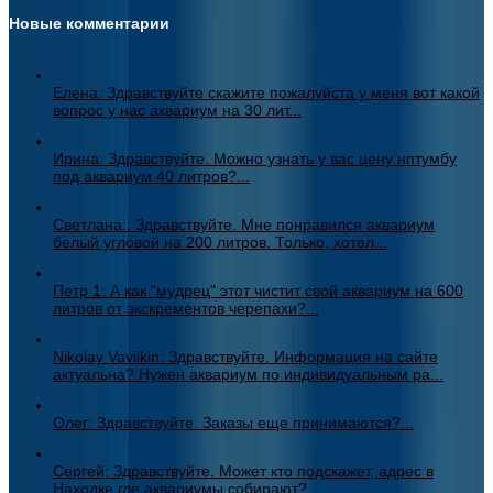
Новые комментарии
Елена: Здравствуйте скажите пожалуйста у меня вот какой
вопрос у нас аквариум на 30 лит...
Ирина: Здравствуйте. Можно узнать у вас цену нптумбу
под аквариум 40 литров?...
Светлана.: Здравствуйте. Мне понравился аквариум
белый угловой на 200 литров. Только, хотел...
Петр 1: А как "мудрец" этот чистит свой аквариум на 600
литров от экскрементов черепахи?...
Nikolay Vavilkin: Здравствуйте. Информация на сайте
актуальна? Нужен аквариум по индивидуальным ра...
Олег: Здравствуйте. Заказы еще принимаются?...
Сергей: Здравствуйте. Может кто подскажет, адрес в
Находке где аквариумы собирают?...