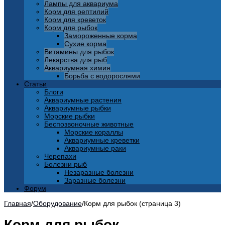
Лампы для аквариума
Корм для рептилий
Корм для креветок
Корм для рыбок
Замороженные корма
Сухие корма
Витамины для рыбок
Лекарства для рыб
Аквариумная химия
Борьба с водорослями
Статьи
Блоги
Аквариумные растения
Аквариумные рыбки
Морские рыбки
Беспозвоночные животные
Морские кораллы
Аквариумные креветки
Аквариумные раки
Черепахи
Болезни рыб
Незаразные болезни
Заразные болезни
Форум
Главная
/
Оборудование
/
Корм для рыбок (страница 3)
Корм для рыбок