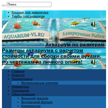
Крышки для аквариума
Тумбы под аквариум
Аквариум по размерам
Размеры аквариума с расчетом
стоимости для сборки своими руками,
по чертежам из личного опыта!
Главная
Новости
Зоомагазины
Ветеринарные клиники
Аквариумы
Террариум
Оборудование
Внешний фильтр
Внутренний фильтр
Компрессор