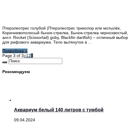
Птерэлеотрис голубой (Птерэлеотрис триколор или мотылёк,
Коричневополосый бычок-стрелка, Бычок-стрелка чернохвостый,
англ. Rocket (Scissortail) goby, Blackfin dartfish) – отличный выбор
для рифового аквариума. Тело вытянутое в …
Подробнее »
Page 3 of 3
«
1
2
3
Рекомендуем
Аквариум белый 140 литров с тумбой
09.04.2024