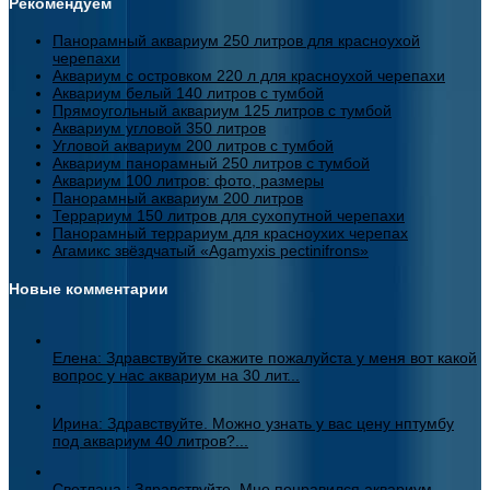
Рекомендуем
Панорамный аквариум 250 литров для красноухой
черепахи
Аквариум с островком 220 л для красноухой черепахи
Аквариум белый 140 литров с тумбой
Прямоугольный аквариум 125 литров с тумбой
Аквариум угловой 350 литров
Угловой аквариум 200 литров с тумбой
Аквариум панорамный 250 литров с тумбой
Аквариум 100 литров: фото, размеры
Панорамный аквариум 200 литров
Террариум 150 литров для сухопутной черепахи
Панорамный террариум для красноухих черепах
Агамикс звёздчатый «Agamyxis pectinifrons»
Новые комментарии
Елена: Здравствуйте скажите пожалуйста у меня вот какой
вопрос у нас аквариум на 30 лит...
Ирина: Здравствуйте. Можно узнать у вас цену нптумбу
под аквариум 40 литров?...
Светлана.: Здравствуйте. Мне понравился аквариум