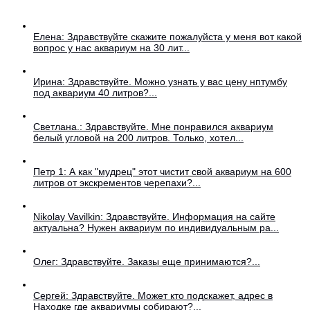
Елена: Здравствуйте скажите пожалуйста у меня вот какой
вопрос у нас аквариум на 30 лит...
Ирина: Здравствуйте. Можно узнать у вас цену нптумбу
под аквариум 40 литров?...
Светлана.: Здравствуйте. Мне понравился аквариум
белый угловой на 200 литров. Только, хотел...
Петр 1: А как "мудрец" этот чистит свой аквариум на 600
литров от экскрементов черепахи?...
Nikolay Vavilkin: Здравствуйте. Информация на сайте
актуальна? Нужен аквариум по индивидуальным ра...
Олег: Здравствуйте. Заказы еще принимаются?...
Сергей: Здравствуйте. Может кто подскажет, адрес в
Находке где аквариумы собирают?...