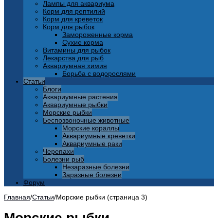
Лампы для аквариума
Корм для рептилий
Корм для креветок
Корм для рыбок
Замороженные корма
Сухие корма
Витамины для рыбок
Лекарства для рыб
Аквариумная химия
Борьба с водорослями
Статьи
Блоги
Аквариумные растения
Аквариумные рыбки
Морские рыбки
Беспозвоночные животные
Морские кораллы
Аквариумные креветки
Аквариумные раки
Черепахи
Болезни рыб
Незаразные болезни
Заразные болезни
Форум
Главная
/
Статьи
/
Морские рыбки (страница 3)
Морские рыбки