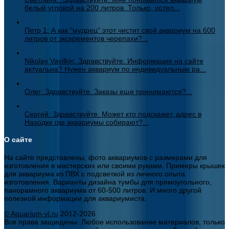
белый угловой на 200 литров. Только, хотел...
Петр 1: А как "мудрец" этот чистит свой аквариум на 600
литров от экскрементов черепахи?...
Nikolay Vavilkin: Здравствуйте. Информация на сайте
актуальна? Нужен аквариум по индивидуальным ра...
Олег: Здравствуйте. Заказы еще принимаются?...
Сергей: Здравствуйте. Может кто подскажет, адрес в
Находке где аквариумы собирают?...
О сайте
На сайте представлены, фото аквариумов с размерами для
изготовления в мастерских или своими руками. Примеры крышек
для аквариума из ПВХ с подсветкой из личного опыта
изготовления. Варианты дизайна тумбы для прямоугольного,
панорамного аквариума от 60-500 литров. И много другой
полезной информации для аквариумиста.
© Aquarium-vl.ru
2012-2026
Все права защищены. Любое использование материалов, только